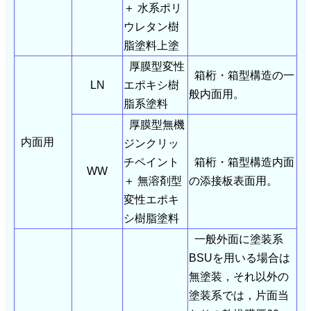
＋ 水系ポリ
ウレタン樹
脂塗料上塗
厚膜型変性
箱桁・箱型構造の一
LN
エポキシ樹
般内面用。
脂系塗料
厚膜型無機
内面用
ジンクリッ
チペイント
箱桁・箱型構造内面
WW
＋ 無溶剤型
の添接板表面用。
変性エポキ
シ樹脂塗料
一般外面に塗装系
BSUを用いる場合は
無塗装，それ以外の
塗装系では，片面当