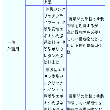
上塗
無機ジンク
リッチプラ
長期間の塗替え塗装
イマー ＋ 厚
間隔を期待するが，
膜型変性エ
高い景観性を必要と
L
ポキシ樹脂
しない構造物などに
一般
系塗料 ＋ 厚
用いる長期防錆型仕
外面用
膜型ポリウ
様。
レタン樹脂
塗料上塗
厚膜型エポ
キシ樹脂ジ
ンクリッチ
ペイント ＋
厚膜型エポ
長期間の塗替え塗装
キシ樹脂系
間隔，高い景観性を
J
塗料下塗 ＋
期待する構造物など