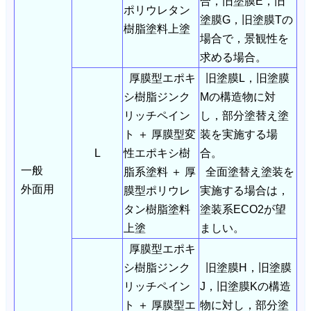
合，旧塗膜E，旧
ポリウレタン
塗膜G，旧塗膜Tの
樹脂塗料上塗
場合で，景観性を
求める場合。
厚膜型エポキ
旧塗膜L，旧塗膜
シ樹脂ジンク
Mの構造物に対
リッチペイン
し，部分塗替え塗
ト ＋ 厚膜型変
装を実施する場
L
性エポキシ樹
合。
一般
脂系塗料 ＋ 厚
全面塗替え塗装を
外面用
膜型ポリウレ
実施する場合は，
タン樹脂塗料
塗装系ECO2が望
上塗
ましい。
厚膜型エポキ
シ樹脂ジンク
旧塗膜H，旧塗膜
リッチペイン
J，旧塗膜Kの構造
ト ＋ 厚膜型エ
物に対し，部分塗