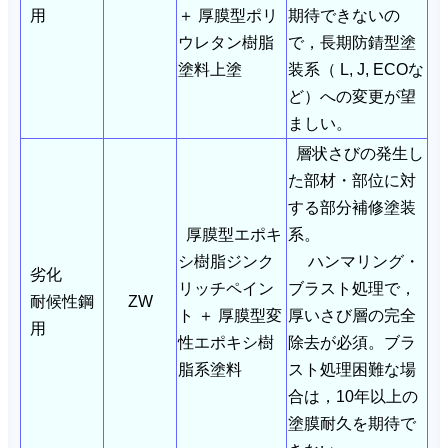
用
＋ 厚膜型ポリ
期待できないの
ウレタン樹脂
で，長期防錆型塗
塗料上塗
装系（ L, J, ECOな
ど）への変更が望
ましい。
層状さびの発生し
た部材・部位に対
する部分補修塗装
厚膜型エポキ
系。
シ樹脂ジンク
ハンマリング・
劣化
リッチペイン
ブラスト処理で，
耐候性鋼
ZW
ト ＋ 厚膜型変
厚いさび層の完全
用
性エポキシ樹
除去が必須。ブラ
脂系塗料
スト処理困難な場
合は，10年以上の
塗膜耐久を期待で