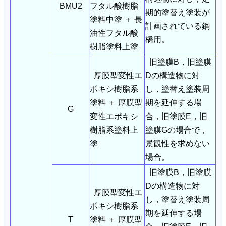
BMU2
フタル酸樹脂
期的塗替え塗装が
塗料中塗 ＋ 長
計画されている鋼
油性フタル酸
橋用。
樹脂塗料上塗
旧塗膜B，旧塗膜
厚膜型変性エ
Dの構造物に対
ポキシ樹脂系
し，塗替え塗装周
塗料 ＋ 厚膜型
期を延伸する場
G
変性エポキシ
合，旧塗膜E，旧
樹脂系塗料上
塗膜Gの場合で，
塗
景観性を求めない
場合。
旧塗膜B，旧塗膜
Dの構造物に対
厚膜型変性エ
し，塗替え塗装周
ポキシ樹脂系
期を延伸する場
T
塗料 ＋ 厚膜型