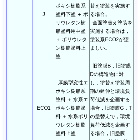
ポキシ樹脂系
替え塗装を実施す
J
塗料下塗 ＋ ポ
る場合。
リウレタン樹
全面塗替え塗装を
脂塗料用中塗
実施する場合は，
＋ ポリウレタ
塗装系ECO2が望
ン樹脂塗料上
ましい。
塗
旧塗膜B，旧塗膜
Dの構造物に対
厚膜型変性エ
し，塗替え塗装周
ポキシ樹脂系
期の延伸と環境負
塗料 ＋ 水系エ
荷低減を企画する
ECO1
ポキシ樹脂塗
場合，旧塗膜G，T
料 ＋ 水系ポリ
の塗替えで，環境
ウレタン樹脂
負荷低減を企画す
塗料上塗
る場合，旧塗膜