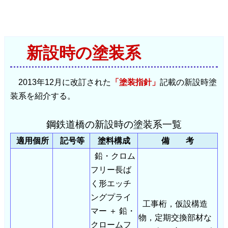
新設時の塗装系
2013年12月に改訂された
「塗装指針」
記載の新設時塗
装系を紹介する。
鋼鉄道橋の新設時の塗装系一覧
適用個所
記号等
塗料構成
備 考
鉛・クロム
フリー長ば
く形エッチ
ングプライ
工事桁，仮設構造
マー ＋ 鉛・
物，定期交換部材な
クロームフ