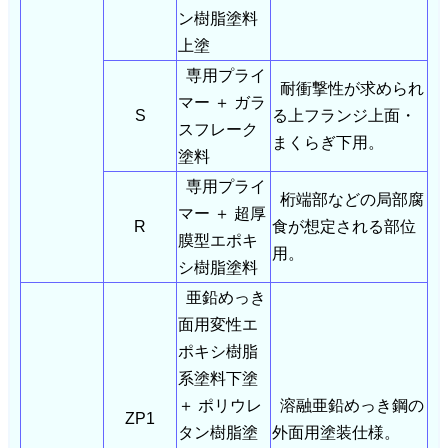
ン樹脂塗料
上塗
専用プライ
耐衝撃性が求められ
マー ＋ ガラ
S
る上フランジ上面・
スフレーク
まくらぎ下用。
塗料
専用プライ
桁端部などの局部腐
マー ＋ 超厚
R
食が想定される部位
膜型エポキ
用。
シ樹脂塗料
亜鉛めっき
面用変性エ
ポキシ樹脂
系塗料下塗
＋ ポリウレ
溶融亜鉛めっき鋼の
ZP1
タン樹脂塗
外面用塗装仕様。