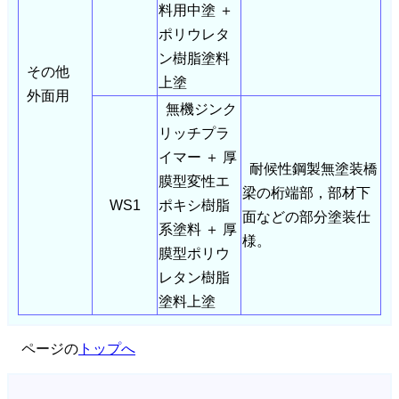
料用中塗 ＋
ポリウレタ
ン樹脂塗料
その他
上塗
外面用
無機ジンク
リッチプラ
イマー ＋ 厚
耐候性鋼製無塗装橋
膜型変性エ
梁の桁端部，部材下
WS1
ポキシ樹脂
面などの部分塗装仕
系塗料 ＋ 厚
様。
膜型ポリウ
レタン樹脂
塗料上塗
ページの
トップへ