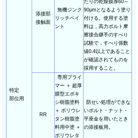
たりの乾燥膜厚60～
無機ジンク
90μmとなるよう塗り
添接部
リッチペイ
付ける。使用する塗
接触面
ント
料は，高力ボルト摩
擦接合継手のすべり
試験で，すべり係数
値0.4以上であること
が確認されてものを
採用すること。
専用プライ
マー ＋ 超厚
特定
膜型エポキ
部位用
シ樹脂塗料
防せい処理ができな
＋ ポリウレ
いボルト・ナット・
RR
タン樹脂塗
平座金を用いたとき
料用中塗 ＋
の添接板用。
ポリウレタ