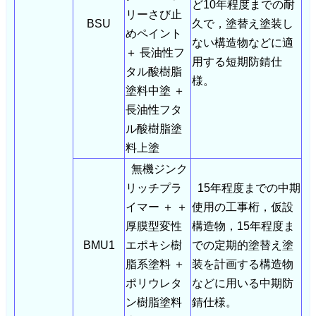
ど10年程度までの耐
リーさび止
BSU
久で，塗替え塗装し
めペイント
ない構造物などに適
＋ 長油性フ
用する短期防錆仕
タル酸樹脂
様。
塗料中塗 ＋
長油性フタ
ル酸樹脂塗
料上塗
無機ジンク
リッチプラ
15年程度までの中期
イマー ＋ ＋
使用の工事桁，仮設
厚膜型変性
構造物，15年程度ま
BMU1
エポキシ樹
での定期的塗替え塗
脂系塗料 ＋
装を計画する構造物
ポリウレタ
などに用いる中期防
ン樹脂塗料
錆仕様。