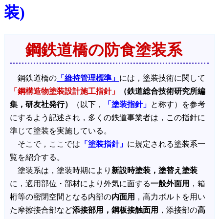
装)
鋼鉄道橋の防食塗装系
鋼鉄道橋の
「維持管理標準」
には，塗装技術に関して
「鋼構造物塗装設計施工指針」
（鉄道総合技術研究所編
集，研友社発行）
（以下，
「塗装指針」
と称す）を参考
にするよう記述され，多くの鉄道事業者は，この指針に
準じて塗装を実施している。
そこで，ここでは
「塗装指針」
に規定される塗装系一
覧を紹介する。
塗装系は，塗装時期により
新設時塗装，塗替え塗装
に，適用部位・部材により外気に面する
一般外面用
，箱
桁等の密閉空間となる内部の
内面用
，高力ボルトを用い
た摩擦接合部など
添接部用，鋼板接触面用
，添接部の
高