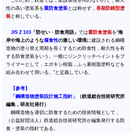
このため，鉄道では，架設環境を問わないので，耐久
性の高い塗装系を
重防食塗装
とは称せず，
長期防錆型塗
装
と称している。
JIS Z 103
「防せい・防食用語」
では
重防食塗装
を“
海
岸や海上のような
腐食性
の激しい環境
に建設される鋼構
造物の塗り替え周期を長くするため防食性，耐久性を有
する防食塗装をいう。一般にジンクリッチペイントをプ
ライマーとして，エポキシ樹脂，ふっ素樹脂塗料などを
組み合わせて用いる。”と定義している。
【参考】
「鋼構造物塗装設計施工指針」
（鉄道総合技術研究所
編集，研友社発行）
鋼構造物を適切に防食するための技術情報として，
（公益財団法人）鉄道総合技術研究所が編集発行する防
食・塗装の指針である。