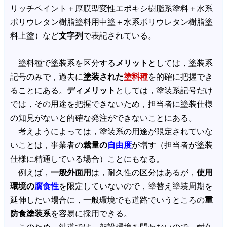
リッチペイント＋厚膜型変性エポキシ樹脂系塗料＋水系
ポリウレタン樹脂塗料用中塗＋水系ポリウレタン樹脂塗
料上塗）など
文字列
で表記されている。
塗料種で塗装系を区分する
メリット
としては，塗装系
記号のみで，過去に
塗装された
塗料種
を的確に把握でき
ることにある。
ディメリット
としては，塗装系記号だけ
では，その用途を把握できないため，担当者に塗装仕様
の知見がないと的確な発注ができないことにある。
考えようによっては，塗装系の用途が限定されていな
いことは，事業者の
裁量の
自由度
が増す（担当者が塗装
仕様に精通している場合）ことにもなる。
例えば，
一般外面用
は，耐久性の区分はあるが，
使用
環境の
腐食性
を限定していないので，塗替え塗装周期を
延伸したい場合に，一般環境でも道路でいうところの
重
防食塗装系
を容易に採用できる。