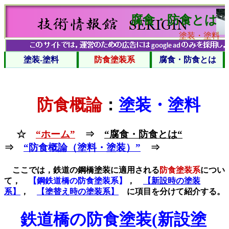
腐食・防食とは
塗装・塗料
塗装-塗料
防食塗装系
腐食・防食とは
防食概論
：
塗装・塗料
☆
“ホーム”
⇒
“腐食・防食とは“
⇒
“防食概論（塗料・塗装）”
⇒
ここでは，鉄道の鋼橋塗装に適用される
防食塗装系
につい
て，
【鋼鉄道橋の防食塗装系】
，
【新設時の塗装
系】
，
【塗替え時の塗装系】
に項目を分けて紹介する。
鉄道橋の防食塗装(新設塗