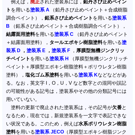
例えば，
廃止
された塗装系には，
鉛丹さび止めペイン
ト
を用いる
塗装系 A
（鉛丹さび止めペイント＋合成樹脂
調合ペイント），
鉛系さび止めペイント
を用いる
塗装系
B
（鉛系さび止めペイント＋合成樹脂調合ペイント），
結露面用塗料
を用いる
塗装系 C
（鉛丹さび止めペイント
＋結露面用塗料），
タールエポキシ樹脂塗料
を用いる
塗
装系 D
，
塗装系 E
，
塗装系 F
，
厚膜型無機ジンクリッ
チペイント
を用いる
塗装系 H
（厚膜型無機ジンクリッチ
ペイント＋厚膜型エポキシ樹脂塗料＋ポリウレタン樹脂
塗料），
塩化ゴム系塗料
を用いる
塗装系 K
などなどがあ
る。なお，英文字 I，O，U，V など数字との混同や誤記
の可能性がある記号は，塗装系やその他の分類記号には
用いていない。
塗料の更新で廃止された塗装系は，その記号が
欠番
と
なるため，現在では，新規塗装系を一文字で表記できな
い状況である。このため，例えば
水系ポリウレタン樹脂
塗料
を用いる
塗装系 JECO
（厚膜型エポキシ樹脂ジンク