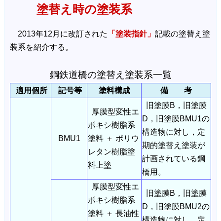
塗替え時の塗装系
2013年12月に改訂された
「塗装指針」
記載の塗替え塗
装系を紹介する。
鋼鉄道橋の塗替え塗装系一覧
適用個所
記号等
塗料構成
備 考
旧塗膜B，旧塗膜
厚膜型変性エ
D，旧塗膜BMU1の
ポキシ樹脂系
構造物に対し，定
BMU1
塗料 ＋ ポリウ
期的塗替え塗装が
レタン樹脂塗
計画されている鋼
料上塗
橋用。
厚膜型変性エ
旧塗膜B，旧塗膜
ポキシ樹脂系
D，旧塗膜BMU2の
塗料 ＋ 長油性
構造物に対し，定