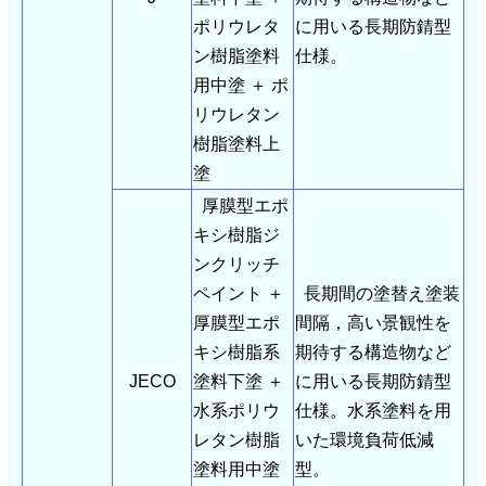
ポリウレタ
に用いる長期防錆型
ン樹脂塗料
仕様。
用中塗 ＋ ポ
リウレタン
樹脂塗料上
塗
厚膜型エポ
キシ樹脂ジ
ンクリッチ
ペイント ＋
長期間の塗替え塗装
厚膜型エポ
間隔，高い景観性を
キシ樹脂系
期待する構造物など
JECO
塗料下塗 ＋
に用いる長期防錆型
水系ポリウ
仕様。水系塗料を用
レタン樹脂
いた環境負荷低減
塗料用中塗
型。