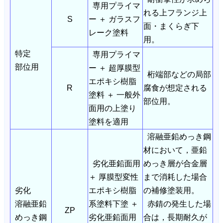
専用プライマ
れる上フランジ上
S
ー ＋ ガラスフ
面・まくらぎ下
レーク塗料
用。
特定
専用プライマ
部位用
ー ＋ 超厚膜型
桁端部などの局部
エポキシ樹脂
R
腐食が想定される
塗料 ＋ 一般外
部位用。
面用の上塗り
塗料を適用
溶融亜鉛めっき鋼
材において，亜鉛
劣化亜鉛面用
めっき層が合金層
＋ 厚膜型変性
まで消耗した場合
劣化
エポキシ樹脂
の補修塗装用。
溶融亜鉛
系塗料下塗 ＋
赤錆の発生した場
ZP
めっき鋼
劣化亜鉛面用
合は，長期耐久が