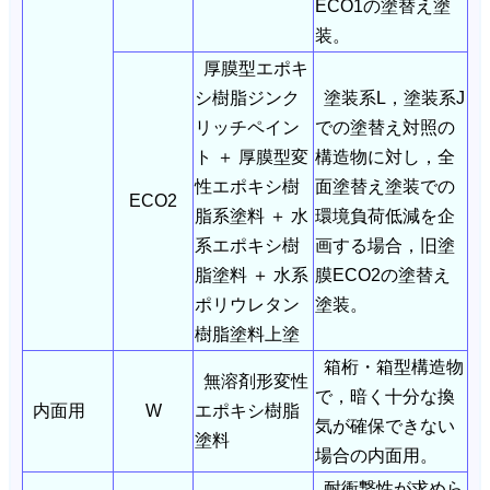
ECO1の塗替え塗
装。
厚膜型エポキ
シ樹脂ジンク
塗装系L，塗装系J
リッチペイン
での塗替え対照の
ト ＋ 厚膜型変
構造物に対し，全
性エポキシ樹
面塗替え塗装での
ECO2
脂系塗料 ＋ 水
環境負荷低減を企
系エポキシ樹
画する場合，旧塗
脂塗料 ＋ 水系
膜ECO2の塗替え
ポリウレタン
塗装。
樹脂塗料上塗
箱桁・箱型構造物
無溶剤形変性
で，暗く十分な換
内面用
W
エポキシ樹脂
気が確保できない
塗料
場合の内面用。
耐衝撃性が求めら