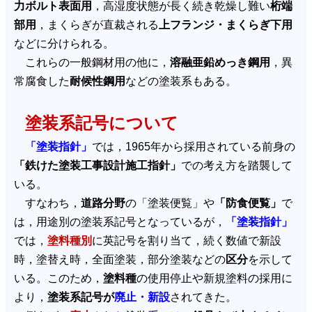
力ボルト表面用
，高湿度状態が長く続き乾燥し難い
桁端
部用
，まくらぎが直裁される
上フランジ・まくらぎ下用
などに分けられる。
これらの一般鋼材用の他に，
溶融亜鉛めっき鋼用
，異
常腐食した
耐候性鋼用
などの塗装系もある。
塗装系記号について
「塗装指針」
では，1965年から採用されている前身の
「鉄けた塗装工事設計施工指針」
での考え方を踏襲して
いる。
すなわち，
道路分野
の「塗装便覧」や
「防食便覧」
で
は，用途別の塗装系記号となっているが，
「塗装指針」
では，
塗料種別
に英記号を割り当て，続く数値で新設
時，塗替え時，全面塗装，部分塗装などの
区分
を示して
いる。このため，
塗料種
の使用停止や新規塗料の採用に
より，
塗装系記号が
廃止・新設
されてきた。