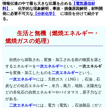
情報伝達の中で最も大きな比重を占める
【電気通信材
料】
， 化学的な現象解明，事故・損傷原因解明，材料開
発に必要不可欠な
【分析化学】
に項目を分けて紹介す
る。
生活と無機（燃焼エネルギー・
燃焼ガスの処理）
自然から採取され，変換・加工される前の物質を源と
するエネルギーを
一次エネルギー
といい，
一次エネルギ
ー
を変換・加工したものを
二次エネルギー
という。
一次エネルギー
には，天然ガス（ LNG ），石油，石
炭などの化石エネルギー，水力，風力，地熱，太陽光な
どの非化石の自然エネルギーやバイオマス，原子力など
がある。
二次エネルギー
には，電力（電気），石油製品（ガソ