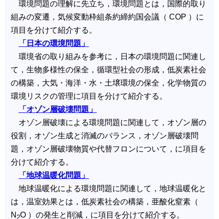
環境問題の理解に先立ち，環境問題とは，国際的取り
組みの変遷，気候変動枠組条約締約国会議（ COP ）に
項目を分けて紹介する。
「日本の環境問題」
環境省の取り組みを参考に，日本の環境問題に関連し
て，生物多様性の保全，循環型社会の形成，低炭素社会
の構築，大気・海洋・水・土壌環境の保全，化学物質の
環境リスクの管理に項目を分けて紹介する。
「オゾン層破壊問題」
オゾン層破壊による環境問題に関連して，オゾン層の
役割，オゾン生成と消滅のバランス，オゾン層破壊問
題，オゾン層破壊物質や代替フロンについて，に項目を
分けて紹介する。
「地球温暖化問題」
地球温暖化による環境問題に関連して，地球温暖化と
は，温室効果とは，低炭素社会の構築，亜酸化窒素（
N
O ）の発生と削減，に項目を分けて紹介する。
2