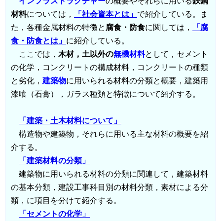
インフラストラクチャー
の概要やそれらに用いる
鉄鋼
材料
については，
「社会資本とは」
で紹介している。ま
た，各種金属材料の特徴と
腐食・防食
に関しては，
「腐
食・防食とは」
に紹介している。
ここでは，
木材，土以外の
無機材料
として，セメント
の化学，コンクリートの構成材料，コンクリートの種類
と劣化，
建築物
に用いられる材料の分類と概要，建築用
漆喰（石膏），ガラス種類と特徴について紹介する。
「建築・土木材料について」
構造物や建築物，それらに用いる主な材料の概要を紹
介する。
「建築材料の分類」
建築物に用いられる材料の分類に関連して，建築材料
の基本分類，建設工事科目別の材料分類，素材による分
類，に項目を分けて紹介する。
「セメントの化学」