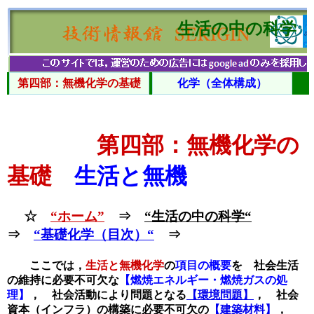
生活の中の科学
第四部：無機化学の基礎
化学（全体構成）
第四部：無機化学の
基礎
生活と無機
☆
“ホーム”
⇒
“生活の中の科学“
⇒
“基礎化学（目次）“
⇒
ここでは，
生活と無機化学
の
項目の概要
を 社会生活
の維持に必要不可欠な
【燃焼エネルギー・燃焼ガスの処
理】
， 社会活動により問題となる
【環境問題】
， 社会
資本（インフラ）の構築に必要不可欠の
【建築材料】
，