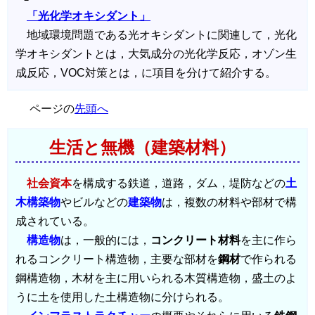
「光化学オキシダント」
地域環境問題である光オキシダントに関連して，光化
学オキシダントとは，大気成分の光化学反応，オゾン生
成反応，VOC対策とは，に項目を分けて紹介する。
ページの
先頭へ
生活と無機（建築材料）
社会資本
を構成する鉄道，道路，ダム，堤防などの
土
木構築物
やビルなどの
建築物
は，複数の材料や部材で構
成されている。
構造物
は，一般的には，
コンクリート材料
を主に作ら
れるコンクリート構造物，主要な部材を
鋼材
で作られる
鋼構造物，木材を主に用いられる木質構造物，盛土のよ
うに土を使用した土構造物に分けられる。