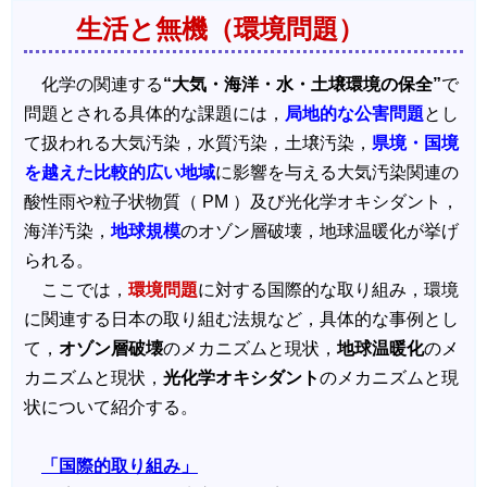
生活と無機（環境問題）
化学の関連する
“大気・海洋・水・土壌環境の保全”
で
問題とされる具体的な課題には，
局地的な公害問題
とし
て扱われる大気汚染，水質汚染，土壌汚染，
県境・国境
を越えた比較的広い地域
に影響を与える大気汚染関連の
酸性雨や粒子状物質（ PM ）及び光化学オキシダント，
海洋汚染，
地球規模
のオゾン層破壊，地球温暖化が挙げ
られる。
ここでは，
環境問題
に対する国際的な取り組み，環境
に関連する日本の取り組む法規など，具体的な事例とし
て，
オゾン層破壊
のメカニズムと現状，
地球温暖化
のメ
カニズムと現状，
光化学オキシダント
のメカニズムと現
状について紹介する。
「国際的取り組み」