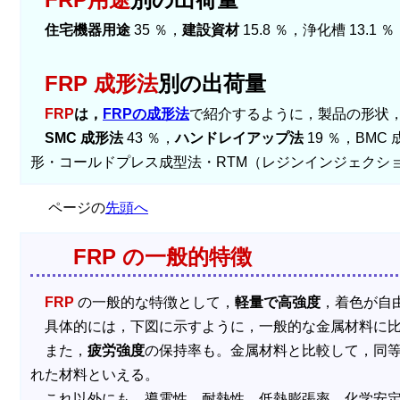
住宅機器用途
35 ％，
建設資材
15.8 ％，浄化槽 13.1
FRP 成形法
別の出荷量
FRP
は，
FRPの成形法
で紹介するように，製品の形状，
SMC 成形法
43 ％，
ハンドレイアップ法
19 ％，BMC
形・コールドプレス成型法・RTM（レジンインジェクション）
ページの
先頭へ
FRP の一般的特徴
FRP
の一般的な特徴として，
軽量で高強度
，着色が自
具体的には，下図に示すように，一般的な金属材料に比
また，
疲労強度
の保持率も。金属材料と比較して，同
れた材料といえる。
これ以外にも，導電性，耐熱性，低熱膨張率，化学安定性