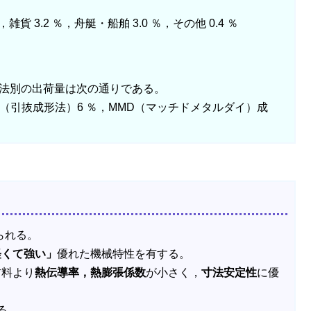
，雑貨 3.2 ％，舟艇・船舶 3.0 ％，その他 0.4 ％
形法別の出荷量は次の通りである。
続成形法（引抜成形法）6 ％，MMD（マッチドメタルダイ）成
られる。
軽くて強い」
優れた機械特性を有する。
材料より
熱伝導率，熱膨張係数
が小さく，
寸法安定性
に優
る。