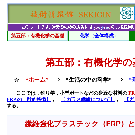
第五部：有機化学の基礎
化学（全体構成）
第五部：有機化学の
☆
“ホーム”
⇒
“生活の中の科学“
⇒
“
ここでは，釣り竿，小型ボートなどの身近な材料の
F
FRP の一般的特徴】
，
【 ガラス繊維について】
，
【ガ
する。
繊維強化プラスチック（FRP）