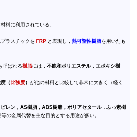
造材料に利用されている。
化プラスチックを
FRP
と表現し，
熱可塑性樹脂
を用いたも
も呼ばれる
樹脂
には，
不飽和ポリエステル，エポキシ樹
強度（
比強度
）
が他の材料と比較して非常に大きく（軽く
ピレン，AS樹脂，ABS樹脂，ポリアセタール，ふっ素樹
品等の金属代替を主な目的とする用途が多い。