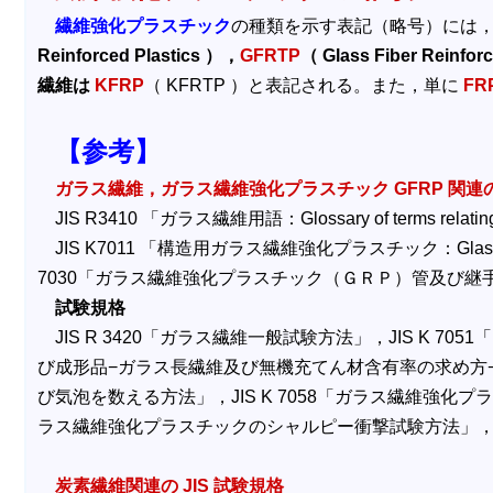
繊維強化プラスチック
の種類を示す表記（略号）には
Reinforced Plastics ），
GFRTP
（ Glass Fiber Reinfor
繊維は
KFRP
（ KFRTP ）と表記される。また，単に
FR
【参考】
ガラス繊維，ガラス繊維強化プラスチック GFRP 関連の 
JIS R3410 「ガラス繊維用語：Glossary of terms relating t
JIS K7011 「構造用ガラス繊維強化プラスチック：Glass Fiber
7030「ガラス繊維強化プラスチック（ＧＲＰ）管及び
試験規格
JIS R 3420「ガラス繊維一般試験方法」，JIS K 
び成形品−ガラス長繊維及び無機充てん材含有率の求め方−焼
び気泡を数える方法」，JIS K 7058「ガラス繊維強化プ
ラス繊維強化プラスチックのシャルピー衝撃試験方法」，JI
炭素繊維関連の JIS 試験規格