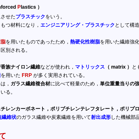
nforced
P
lastics ）
上させた
プラスチック
をいう。
をもつ材料になり，
エンジニアリング・プラスチック
として構
樹脂
を用いたものであったため，
熱硬化性樹脂
を用いた繊維強
て区別される。
芳香族ナイロン繊維
などが使われ，
マトリックス
（ matrix ）
と
脂
を用いた
FRP
が多く実用されている。
料は，
ガラス繊維複合材
に比べて軽量のため，
単位重量当りの
ている。
チレンカーボネート，ポリブチレンテレフタレート，ポリプロ
短繊維状
のガラス繊維や炭素繊維を用いて
射出成形
した機械部
て