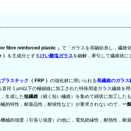
e reinforced plastic 」
で「ガラスを溶融紡糸し，繊維
te ）
を主成分とする
けい酸塩ガラス
を融解，牽引して繊維状に
化プラスチック
（ FRP ）
の強化材に用いられる
長繊維のガラス
る直径 1 μm以下の極細線に加工された特殊用途ガラス繊維を
し，生成した
短繊維
（細く短い繊維）を集めて綿状に加工した
機械的特性，耐薬品性，耐候性など）が要求されないので，
一
い機械的強度（引張り強度）の他に，電気絶縁性，耐熱性，耐