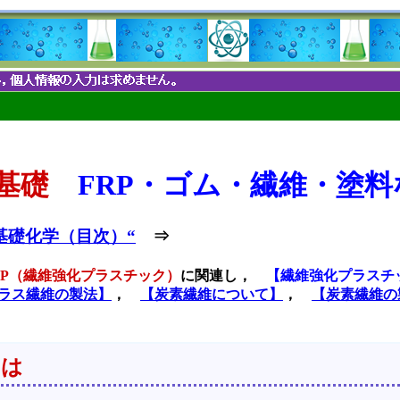
基礎
FRP・ゴム・繊維・塗料
基礎化学（目次）“
⇒
RP（繊維強化プラスチック）
に関連し，
【繊維強化プラスチ
ラス繊維の製法】
，
【炭素繊維について】
，
【炭素繊維の
とは