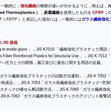
，一般的に，
強化繊維
の種類の違いが分かるように，例えば，
ced Thermoplastics ）
，
炭素繊維
を使用したものを
CFRP
（ 
P
（ FRTP ）と表記した場合には，一般的には
ガラス繊維強化
JIS 規格
o textile glass 」，JIS K7010 「繊維強化プラスチック用語：Vocabula
 Reinforced Plastics for Structural Use 」，J
継手—圧力とその関係，施工並びに接合に関する用語の定義」
7051「ガラス繊維強化プラスチックの試験方法通則」，JIS K 
成法」，JIS K 7053「ガラス長繊維強化プラスチック−
ラスチックの横せん断試験方法」，JIS K 7060「ガラス繊維強化
S K 7062「ガラス繊維強化プラスチックのアイゾット衝撃