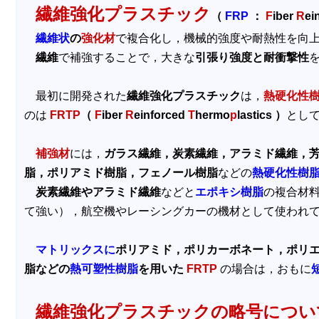
繊維強化プラスチック
（
FRP
：
F
iber
R
ei
繊維状
の
強化材
で複合化し，機械的強度や耐熱性を向
繊維
で補強することで，大きな
引張り強度と耐衝撃性
最初に開発された
繊維強化プラスチック
は，
熱硬化性
のは
FRTP
（
F
iber
R
einforced
T
hermo
p
lastics ）
とし
補強材
には，
ガラス繊維，炭素繊維，アラミド繊維，
脂，ポリアミド樹脂，フェノール樹脂
などの
熱硬化性樹
炭素繊維やアラミド繊維
などと
エポキシ樹脂
の複合材
て強い），航空機やレーシングカーの機材として使われ
マトリックスに
ポリアミド，ポリカーボネート，ポリエ
脂などの
熱可塑性樹脂
を用いた
FRTP
の場合は，おもに
繊維強化プラスチックの略号につい