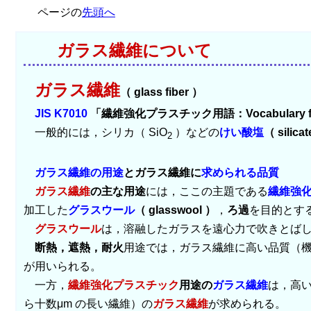
ページの
先頭へ
ガラス繊維について
ガラス繊維
（ glass fiber ）
JIS K7010
「繊維強化プラスチック用語：Vocabulary for fibr
一般的には，シリカ（ SiO
）などの
けい酸塩
（ silica
2
ガラス繊維の用途
とガラス繊維に
求められる品質
ガラス繊維
の主な用途
には，ここの主題である
繊維強
加工した
グラスウール
（ glasswool ）
，
ろ過
を目的とす
グラスウール
は，溶融したガラスを遠心力で吹きとば
断熱，遮熱，耐火
用途では，ガラス繊維に高い品質（
が用いられる。
一方，
繊維強化プラスチック
用途の
ガラス繊維
は，高
ら十数μm の長い繊維）の
ガラス繊維
が求められる。