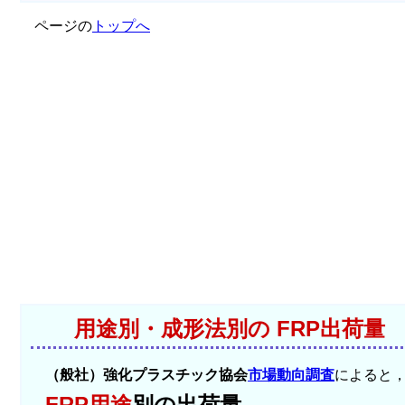
ページの
トップへ
用途別・成形法別の FRP出荷量
（般社）強化プラスチック協会
市場動向調査
によると，
FRP用途
別の出荷量