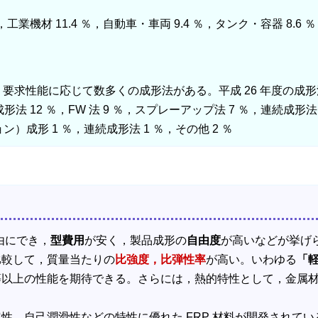
 ％，工業機材 11.4 ％，自動車・車両 9.4 ％，タンク・容器 8.6 ％
要求性能に応じて数多くの成形法がある。平成 26 年度の成
 成形法 12 ％，FW 法 9 ％，スプレーアップ法 7 ％，連
成形 1 ％，連続成形法 1 ％，その他 2 ％
由にでき，
型費用
が安く，製品成形の
自由度
が高いなどが挙げ
較して，質量当たりの
比強度，比弾性率
が高い。いわゆる
「
等以上の性能を期待できる。さらには，熱的特性として，金属
，自己潤滑性などの特性に優れた FRP 材料が開発されてい