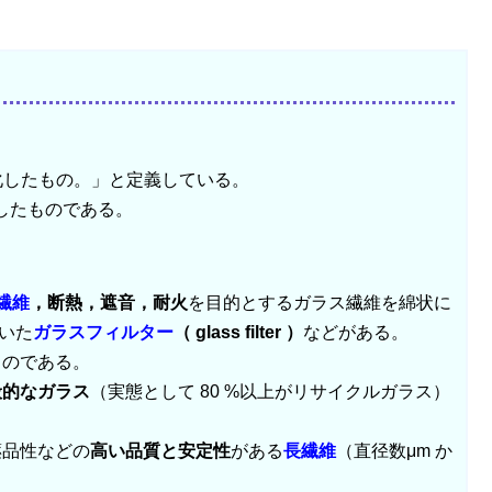
化したもの。」と定義している。
したものである。
繊維
，断熱，遮音，耐火
を目的とするガラス繊維を綿状に
用いた
ガラスフィルター
（ glass filter ）
などがある。
ものである。
般的なガラス
（実態として 80 %以上がリサイクルガラス）
薬品性などの
高い品質と安定性
がある
長繊維
（直径数μm か