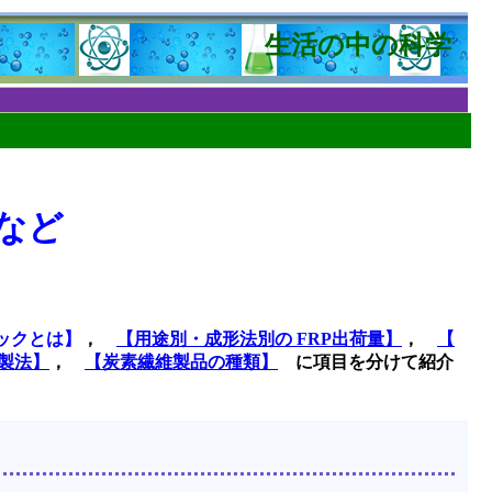
生活の中の科学
など
ックとは】
，
【用途別・成形法別の FRP出荷量】
，
【
製法】
，
【炭素繊維製品の種類】
に項目を分けて紹介