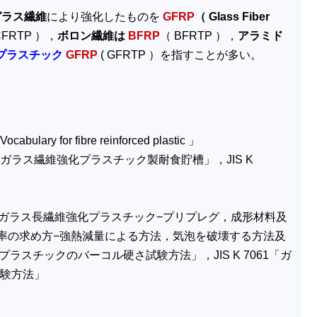
ガラス繊維
により強化したものを
GFRP
（ Glass Fiber
CFRTP ），
ボロン繊維は
BFRP
（ BFRTP ），
アラミド
プラスチック
GFRP
( GFRTP ）を指すことが多い。
ry for fibre reinforced plastic 」
IS K 7012「ガラス繊維強化プラスチック製耐食貯槽」，JIS K
7052「ガラス長繊維強化プラスチック−プリプレグ，成形材料及
空洞率の求め方−強熱減量による方法，気泡を破壊する方法及
プラスチックのバーコル硬さ試験方法」，JIS K 7061「ガ
試験方法」