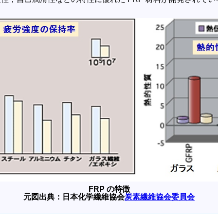
FRP の特徴
元図出典：日本化学繊維協会
炭素繊維協会委員会