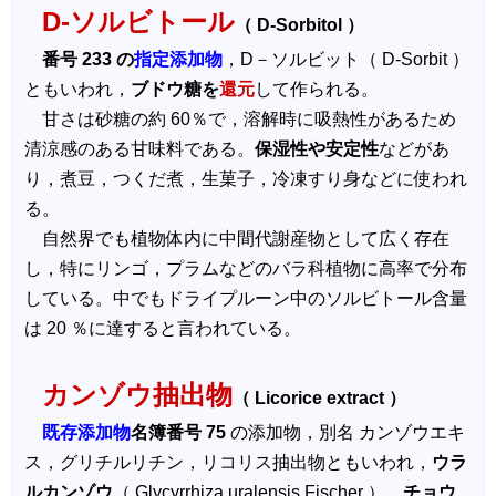
D-ソルビトール
（ D-Sorbitol ）
番号 233 の
指定添加物
，D－ソルビット（ D-Sorbit ）
ともいわれ，
ブドウ糖を
還元
して作られる。
甘さは砂糖の約 60％で，溶解時に吸熱性があるため
清涼感のある甘味料である。
保湿性や安定性
などがあ
り，煮豆，つくだ煮，生菓子，冷凍すり身などに使われ
る。
自然界でも植物体内に中間代謝産物として広く存在
し，特にリンゴ，プラムなどのバラ科植物に高率で分布
している。中でもドライプルーン中のソルビトール含量
は 20 ％に達すると言われている。
カンゾウ抽出物
（ Licorice extract ）
既存添加物
名簿番号 75
の添加物，別名 カンゾウエキ
ス，グリチルリチン，リコリス抽出物ともいわれ，
ウラ
ルカンゾウ
（ Glycyrrhiza uralensis Fischer ），
チョウ