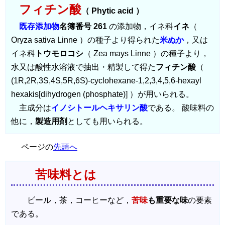
フィチン酸
（ Phytic acid ）
既存添加物
名簿番号 261
の添加物，イネ科
イネ
（
Oryza sativa Linne ）の種子より得られた
米ぬか
，又は
イネ科
トウモロコシ
（ Zea mays Linne ）の種子より，
水又は酸性水溶液で抽出・精製して得た
フィチン酸
（
(1R,2R,3S,4S,5R,6S)-cyclohexane-1,2,3,4,5,6-hexayl
hexakis[dihydrogen (phosphate)] ）が用いられる。
主成分は
イノシトールヘキサリン酸
である。 酸味料の
他に，
製造用剤
としても用いられる。
ページの
先頭へ
苦味料とは
ビール，茶，コーヒーなど，
苦味
も重要な味
の要素
である。