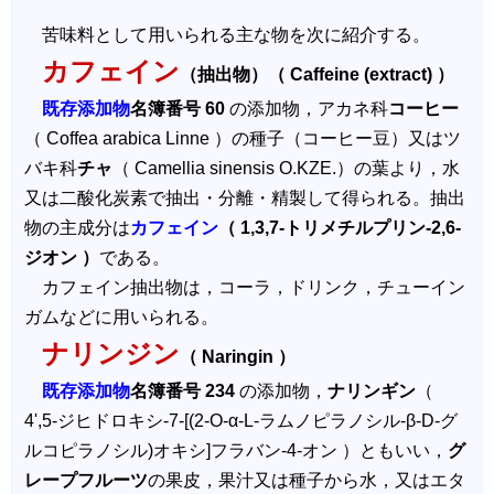
苦味料として用いられる主な物を次に紹介する。
カフェイン
（抽出物）（ Caffeine (extract) ）
既存添加物
名簿番号 60
の添加物，アカネ科
コーヒー
（ Coffea arabica Linne ）の種子（コーヒー豆）又はツ
バキ科
チャ
（ Camellia sinensis O.KZE.）の葉より，水
又は二酸化炭素で抽出・分離・精製して得られる。抽出
物の主成分は
カフェイン
（ 1,3,7-トリメチルプリン-2,6-
ジオン ）
である。
カフェイン抽出物は，コーラ，ドリンク，チューイン
ガムなどに用いられる。
ナリンジン
（ Naringin ）
既存添加物
名簿番号 234
の添加物，
ナリンギン
（
4',5-ジヒドロキシ-7-[(2-O-α-L-ラムノピラノシル-β-D-グ
ルコピラノシル)オキシ]フラバン-4-オン ）ともいい，
グ
レープフルーツ
の果皮，果汁又は種子から水，又はエタ