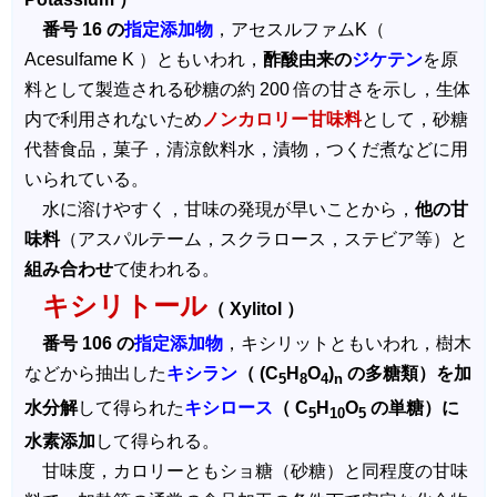
番号 16 の
指定添加物
，アセスルファムK（
Acesulfame K ）ともいわれ，
酢酸由来の
ジケテン
を原
料として製造される砂糖の約 200 倍の甘さを示し，生体
内で利用されないため
ノンカロリー甘味料
として，砂糖
代替食品，菓子，清涼飲料水，漬物，つくだ煮などに用
いられている。
水に溶けやすく，甘味の発現が早いことから，
他の甘
味料
（アスパルテーム，スクラロース，ステビア等）と
組み合わせ
て使われる。
キシリトール
（ Xylitol ）
番号 106 の
指定添加物
，キシリットともいわれ，樹木
などから抽出した
キシラン
（ (C
H
O
)
の多糖類）を加
5
8
4
n
水分解
して得られた
キシロース
（ C
H
O
の単糖）に
5
10
5
水素添加
して得られる。
甘味度，カロリーともショ糖（砂糖）と同程度の甘味