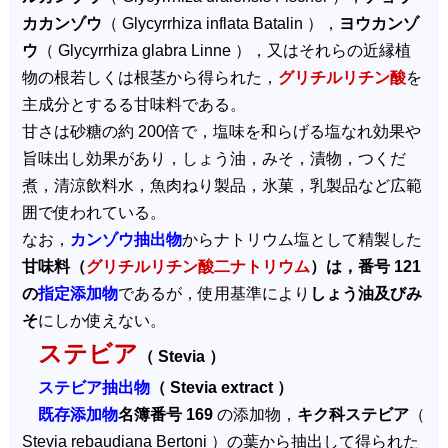
カカンゾウ
（ Glycyrrhiza inflata Batalin ），
ヨウカンゾ
ウ
（ Glycyrrhiza glabra Linne ），又はそれらの近縁植
物の根若しくは根茎から得られた，
グリチルリチン酸
を
主成分とするる甘味料である。
甘さは砂糖の約 200倍で，塩味を和らげる塩なれ効果や
旨味出し効果があり，しょう油，みそ，漬物，つくだ
煮，清涼飲料水，魚肉ねり製品，氷菓，乳製品など広範
囲で使われている。
なお，
カンゾウ抽出物
からナトリウム塩として精製した
甘味料（
グリチルリチン酸二ナトリウム
）は，番号 121
の
指定添加物
であるが，使用基準により
しょう油及びみ
そ
にしか使えない。
ステビア
（ Stevia ）
ステビア抽出物
（ Stevia extract ）
既存添加物
名簿番号 169
の添加物，
キク科ステビア
（
Stevia rebaudiana Bertoni ）の葉から抽出して得られた