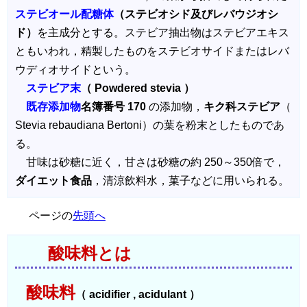
ステビオール配糖体
（ステビオシド及びレバウジオシ
ド）
を主成分とする。ステビア抽出物はステビアエキス
ともいわれ，精製したものをステビオサイドまたはレバ
ウディオサイドという。
ステビア末
（ Powdered stevia ）
既存添加物
名簿番号 170
の添加物，
キク科ステビア
（
Stevia rebaudiana Bertoni）の葉を粉末としたものであ
る。
甘味は砂糖に近く，甘さは砂糖の約 250～350倍で，
ダイエット食品
，清涼飲料水，菓子などに用いられる。
ページの
先頭へ
酸味料とは
酸味料
（ acidifier , acidulant ）