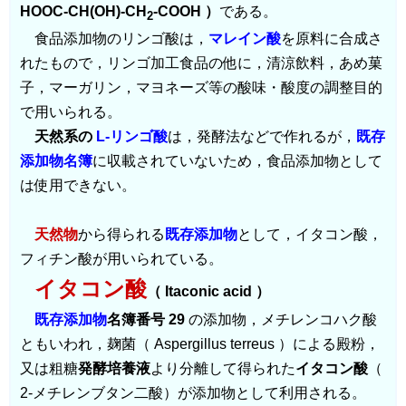
HOOC-CH(OH)-CH
-COOH ）
である。
2
食品添加物のリンゴ酸は，
マレイン酸
を原料に合成さ
れたもので，リンゴ加工食品の他に，清涼飲料，あめ菓
子，マーガリン，マヨネーズ等の酸味・酸度の調整目的
で用いられる。
天然系の
L-リンゴ酸
は，発酵法などで作れるが，
既存
添加物名簿
に収載されていないため，食品添加物として
は使用できない。
天然物
から得られる
既存添加物
として，イタコン酸，
フィチン酸が用いられている。
イタコン酸
（ Itaconic acid ）
既存添加物
名簿番号 29
の添加物，メチレンコハク酸
ともいわれ，麹菌（ Aspergillus terreus ）による殿粉，
又は粗糖
発酵培養液
より分離して得られた
イタコン酸
（
2-メチレンブタン二酸）が添加物として利用される。