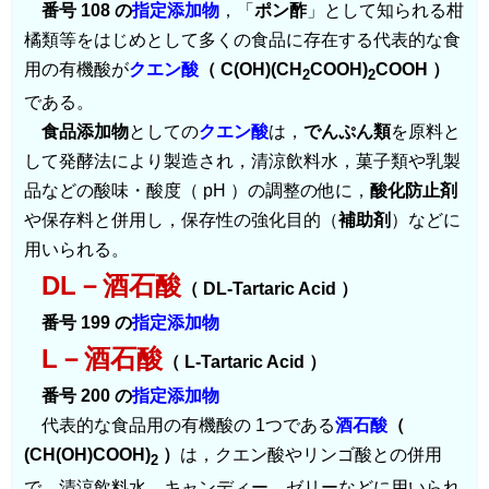
番号 108 の
指定添加物
，「
ポン酢
」として知られる柑
橘類等をはじめとして多くの食品に存在する代表的な食
用の有機酸が
クエン酸
（ C(OH)(CH
COOH)
COOH ）
2
2
である。
食品添加物
としての
クエン酸
は，
でんぷん類
を原料と
して発酵法により製造され，清涼飲料水，菓子類や乳製
品などの酸味・酸度（ pH ）の調整の他に，
酸化防止剤
や保存料と併用し，保存性の強化目的（
補助剤
）などに
用いられる。
DL－酒石酸
（ DL-Tartaric Acid ）
番号 199 の
指定添加物
L－酒石酸
（ L-Tartaric Acid ）
番号 200 の
指定添加物
代表的な食品用の有機酸の 1つである
酒石酸
（
(CH(OH)COOH)
）
は，クエン酸やリンゴ酸との併用
2
で，清涼飲料水，キャンディー，ゼリーなどに用いられ