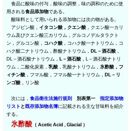
食品に酸味の付与，酸味の調整，味の調和のために使
用される
食品添加物
である。
酸味料として用いられる添加物には次の物がある。
アジピン酸，
イタコン酸，クエン酸
，クエン酸一カリ
ウム及びクエン酸三カリウム，グルコノデルタラクト
ン，グルコン酸，
コハク酸
，コハク酸一ナトリウム，コ
ハク酸二ナトリウム，酢酸ナトリウム，
DL－酒石酸
，
DL－酒石酸ナトリウム，
L－酒石酸
，L－酒石酸ナトリ
ウム，二酸化炭素，
乳酸
，乳酸ナトリウム，
氷酢酸，フ
ィチン酸
，フマル酸，フマル酸一ナトリウム，
DL－リ
ンゴ酸
，リン酸
次には，
食品衛生法施行規則
別表第一
指定添加物
リスト
と
既存添加物名簿
に記載される主な甘味料を紹介
する。
氷酢酸
（ Acetic Acid , Glacial ）