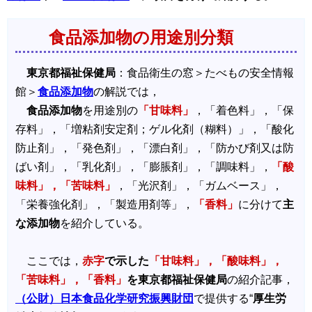
食品添加物の用途別分類
東京都福祉保健局
：食品衛生の窓＞たべもの安全情報
館＞
食品添加物
の解説では，
食品添加物
を用途別の
「甘味料」
，「着色料」，「保
存料」，「増粘剤安定剤；ゲル化剤（糊料）」，「酸化
防止剤」，「発色剤」，「漂白剤」，「防かび剤又は防
ばい剤」，「乳化剤」，「膨脹剤」，「調味料」，
「酸
味料」，「苦味料」
，「光沢剤」，「ガムベース」，
「栄養強化剤」，「製造用剤等」，
「香料」
に分けて
主
な添加物
を紹介している。
ここでは，
赤字
で示した
「甘味料」，「酸味料」，
「苦味料」，「香料」
を東京都福祉保健局
の紹介記事，
（公財）日本食品化学研究振興財団
で提供する“
厚生労