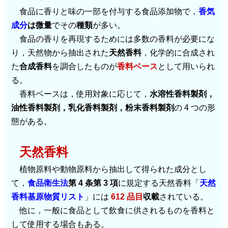
食品に香りと味の一部を付与する食品添加物で，
香気
成分
は微量
でその
種類
が多い。
食品の香りを再現するためには多数の香料が必要にな
り，天然物から抽出された
天然香料
，化学的に合成され
た
合成香料
を調合したものが
香料ベース
として用いられ
る。
香料ベースは，使用対象に応じて，
水溶性香料製剤，
油性香料製剤，乳化香料製剤，粉末香料製剤
の 4 つの形
態がある。
天然香料
植物原料や動物原料から抽出して得られた成分とし
て，
食品衛生法
第 4 条第 3 項
に規定する天然香料「
天然
香料基原物質リスト
」には
612 品目
収載
されている。
他に，一般に食品として飲食に供されるものを香料と
して使用する場合もある。