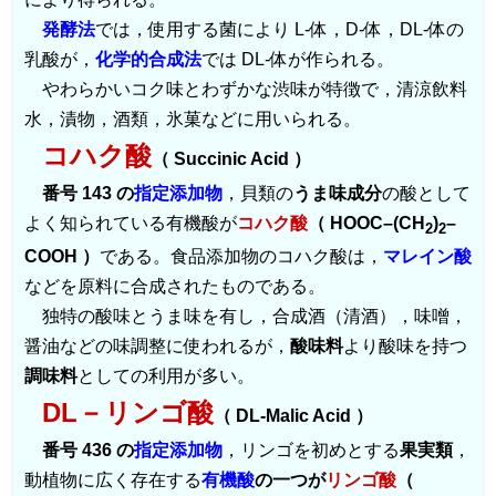
発酵法
では，使用する菌により L-体，D-体，DL-体の
乳酸が，
化学的合成法
では DL-体が作られる。
やわらかいコク味とわずかな渋味が特徴で，清涼飲料
水，漬物，酒類，氷菓などに用いられる。
コハク酸
（ Succinic Acid ）
番号 143 の
指定添加物
，貝類の
うま味成分
の酸として
よく知られている有機酸が
コハク酸
（ HOOC–(CH
)
–
2
2
COOH ）
である。食品添加物のコハク酸は，
マレイン酸
などを原料に合成されたものである。
独特の酸味とうま味を有し，合成酒（清酒），味噌，
醤油などの味調整に使われるが，
酸味料
より酸味を持つ
調味料
としての利用が多い。
DL－リンゴ酸
（ DL-Malic Acid ）
番号 436 の
指定添加物
，リンゴを初めとする
果実類
，
動植物に広く存在する
有機酸
の一つが
リンゴ酸
（