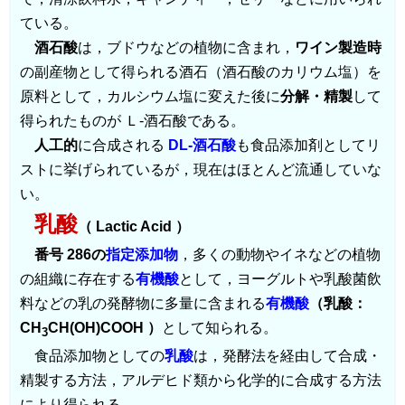
ている。
酒石酸
は，ブドウなどの植物に含まれ，
ワイン製造時
の副産物として得られる酒石（酒石酸のカリウム塩）を
原料として，カルシウム塩に変えた後に
分解・精製
して
得られたものが Ｌ-酒石酸である。
人工的
に合成される
DL-酒石酸
も食品添加剤としてリ
ストに挙げられているが，現在はほとんど流通していな
い。
乳酸
（ Lactic Acid ）
番号 286の
指定添加物
，多くの動物やイネなどの植物
の組織に存在する
有機酸
として，ヨーグルトや乳酸菌飲
料などの乳の発酵物に多量に含まれる
有機酸
（乳酸：
CH
CH(OH)COOH ）
として知られる。
3
食品添加物としての
乳酸
は，発酵法を経由して合成・
精製する方法，アルデヒド類から化学的に合成する方法
により得られる。