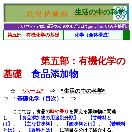
生活の中の科学
第五部：有機化学の基礎
化学（全体構成）
第五部：有機化学の
基礎
食品添加物
☆
“ホーム”
⇒
“生活の中の科学“
⇒
“基礎化学（目次）“
⇒
ここでは，食品の
味や香り
を変える添加物に関連
し，
【食品添加物の用途別分類】
，
【甘味料と
は】
，
【主な甘味料】
，
【酸味料とは】
，
【苦味料
とは】
，
【香料とは】
に項目を分けて紹介する。