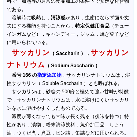
料で，加熱等の通常の食品加工の条件下で安定な化合物
である。
溶解時に吸熱し，
清涼感
があり，虫歯にならず歯を丈
夫にする機能を持つことから，
特定保健用食品
（チュー
インガムなど），キャンディー，ジャム，焼き菓子など
に用いられている。
サッカリン
サッカリン
（ Saccharin ），
ナトリウム
（ Sodium Saccharin ）
番号 166 の
指定添加物
，サッカリンナトリウムは，溶
性サッカリン（ Soluble Saccharin ）とも呼ばれる。
サッカリン
は，砂糖の 500倍と極めて強い甘味が特徴
で，サッカリンナトリウムは，水に溶けにくいサッカリ
ンを水に溶けやすくしたものである。
濃度が薄くなっても甘味が長く残る（後味を持つ）特
性があり，漬物，粉末清涼飲料，魚介加工品，しょう
油，つくだ煮，煮豆，ビン詰，缶詰などに用いられる。