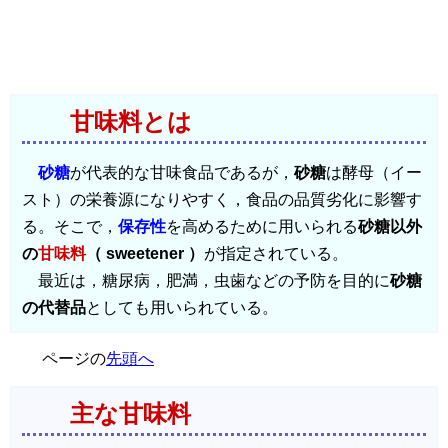
甘味料とは
砂糖
が代表的な甘味食品であるが，
砂糖
は酵母（イー
スト）の栄養源になりやすく，食品の品質劣化に影響す
る。そこで，
保存性
を高めるために用いられる
砂糖以外
の
甘味料
（ sweetener ）
が指定されている。
最近は，糖尿病，肥満，虫歯などの予防を目的に
砂糖
の代替品
としても用いられている。
ページの
先頭へ
主な甘味料