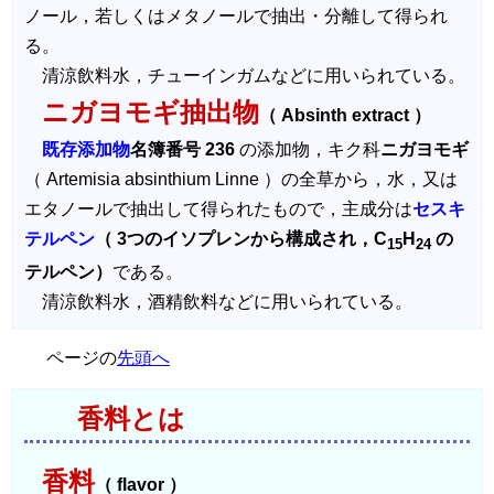
ノール，若しくはメタノールで抽出・分離して得られ
る。
清涼飲料水，チューインガムなどに用いられている。
ニガヨモギ抽出物
（ Absinth extract ）
既存添加物
名簿番号 236
の添加物，キク科
ニガヨモギ
（ Artemisia absinthium Linne ）の全草から，水，又は
エタノールで抽出して得られたもので，主成分は
セスキ
テルペン
（ 3つのイソプレンから構成され，C
H
の
15
24
テルペン）
である。
清涼飲料水，酒精飲料などに用いられている。
ページの
先頭へ
香料とは
香料
（ flavor ）