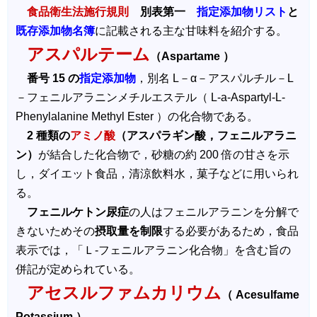
食品衛生法施行規則
別表第一
指定添加物リスト
と
既存添加物名簿
に記載される主な甘味料を紹介する。
アスパルテーム
（Aspartame ）
番号 15 の
指定添加物
，別名 L－α－アスパルチル－L
－フェニルアラニンメチルエステル（ L-a-Aspartyl-L-
Phenylalanine Methyl Ester ）の化合物である。
2 種類の
アミノ酸
（アスパラギン酸，フェニルアラニ
ン）
が結合した化合物で，砂糖の約 200 倍の甘さを示
し，ダイエット食品，清涼飲料水，菓子などに用いられ
る。
フェニルケトン尿症
の人はフェニルアラニンを分解で
きないためその
摂取量を制限
する必要があるため，食品
表示では，「Ｌ-フェニルアラニン化合物」を含む旨の
併記が定められている。
アセスルファムカリウム
（ Acesulfame
Potassium ）