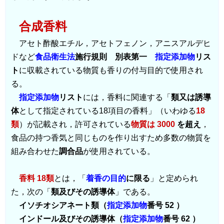
合成香料
アセト酢酸エチル，アセトフェノン，アニスアルデヒ
ドなど
食品衛生法
施行規則 別表第一
指定添加物
リス
ト
に収載されている物質も香りの付与目的で使用され
る。
指定添加物
リスト
には，香料に関連する「
類又は誘導
体
として指定されている18項目の香料」（いわゆる
18
類
）が記載され，許可されている
物質は 3000
を超え
，
食品の持つ香気と同じものを作り出すため多数の物質を
組み合わせた
調合品
が使用されている。
香料 18類
とは，「
着香の目的
に限る
」と定められ
た，次の「
類及びその誘導体
」である。
イソチオシアネート類（
指定添加物
番号 52 ）
インドール及びその誘導体（
指定添加物
番号 62 ）