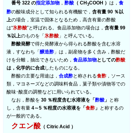
番号 322 の
指定添加物
，
酢酸
（ CH
COOH ）
は，
食
3
酢
の酸味成分として知られる有機酸で，
含有量 90 ％以
上
の場合，室温で固体となるため，高含有量の酢酸
は“
氷酢酸
”と呼ばれる。食品添加物の場合は，
含有量 99
％以上
のものを「
氷酢酸
」と呼んでいる。
酢酸発酵
で得た発酵液から得られる酢酸を含む水溶
液，すなわち「
醸造酢
」は，副産物を多く含み，酢酸だ
けを分離，抽出できないため，
食品添加物
としての
酢酸
は，化学的に合成
したものになる。
酢酸の主要な用途は，
合成酢
と称される
食酢
，ソース
類，マヨネーズなどの調味料食品，菓子類や漬物等での
酸味･酸度の調整などに用いられている。
なお，酢酸を
30 ％程度含む水溶液を「
酢酸
」
と称
し，含有量
4～5 ％程度の水溶液を「
食酢
」
と称するの
が一般的である。
クエン酸
（ Citric Acid ）