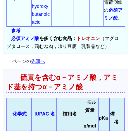
2
電荷側鎖
hydroxy
の
必須ア
butanoic
ミノ酸
。
acid
参考
必須アミノ酸
を多く含む食品：
トレオニン
（マグロ，
ブタロース，鶏むね肉，凍り豆腐，乳製品など）
ページの
先頭へ
硫黄を含むα－アミノ酸，アミ
ド基を持つα－アミノ酸
モル
質量
化学式
IUPAC 名
慣用名
備
pKa
考
g/mol