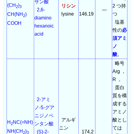
サン酸
(CH
)
リシン
2 つ持
2
3
2,6-
―
lysine
146.19
つ
CH(NH
)
2
diamino
塩基
COOH
hexanoic
性の
必
acid
須アミ
ノ
酸
。
略号
Arg ，
R ，
蛋白
質を構
2-アミ
成する
ノ-5-グア
アミノ
ニジノペ
アルギ
酸とし
H
NC(=NH)
ンタン酸
2
ニン
ては
NH(CH
)
(S)-2-
174.2
2
3