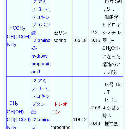
略号 Ser
2-アミ
，S ，
ノ- 3 –ヒ
側鎖が
ドロキシ
ヒドロキ
プロパン
HOCH
2
シメチル
酸
セリン
2.21
CH(COOH)
基（–
2-amino
serine
105.19
9.15
NH
2
CH
OH）
-3-
2
hydroxy
になった
propionic
構造のア
acid
ミノ酸。
2-アミ
略号 Thr
ノ- 3 –ヒ
，T ，
ドロキシ
ヒドロ
CH
ブタン
トレオ
3
2.63
キシ基を
酸
ニン
CH(OH)
持つ
2-amino
119.12
CH(COOH)
10.43
極性無
-3-
threonine
NH