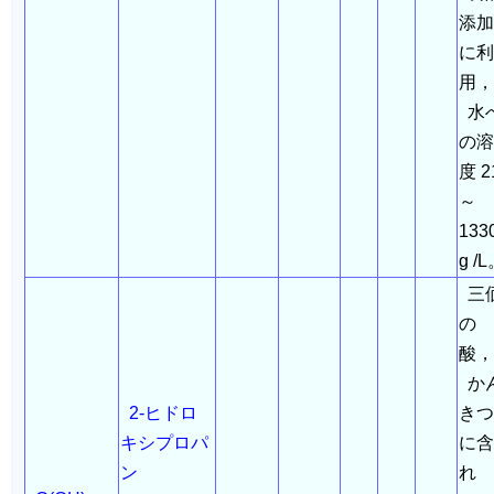
添加
に利
用
水
の溶
度 2
～
133
g /
三
の
酸
か
2-ヒドロ
きつ
キシプロパ
に含
ン
れ