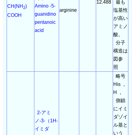
12.488
最も
Amino -5-
CH(NH
)
2
arginine
塩基性
guanidino
COOH
が高い
pentanoic
アミノ
acid
酸。
分子
構造は
図参
照
略号
His ，
H ，
側鎖
にイミ
2-アミ
ダゾイ
ノ-3-（1H-
ル基と
イミダ
いう