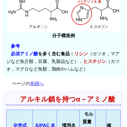
分子構造例
参考
必須アミノ酸
を多く含む食品：
リシン
（カツオ，マア
ジなど魚介類，豆腐、乳製品など），
ヒスチジン
（カツ
オ，マグロなど魚類，鶏肉やハムなど）
ページの
先頭へ
アルキル鎖を持つα－アミノ酸
モル
質量
化学式
IUPAC 名
慣用名
備