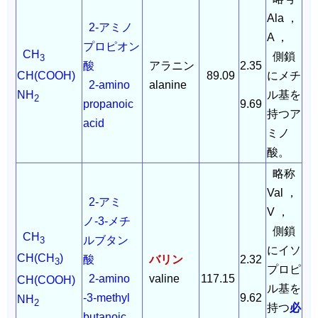
Ala ，
2-アミノ
A ，
プロピオン
CH
側鎖
3
酸
アラニン
2.35
89.09
にメチ
CH(COOH)
2-amino
alanine
ル基を
NH
2
propanoic
9.69
持つア
acid
ミノ
酸。
略称
Val ，
2-アミ
V ，
ノ-3-メチ
側鎖
CH
ルブタン
3
にイソ
CH(CH
)
酸
バリン
2.32
3
プロピ
2-amino
valine
117.15
CH(COOH)
ル基を
-3-methyl
9.62
NH
2
持つ
必
butanoic