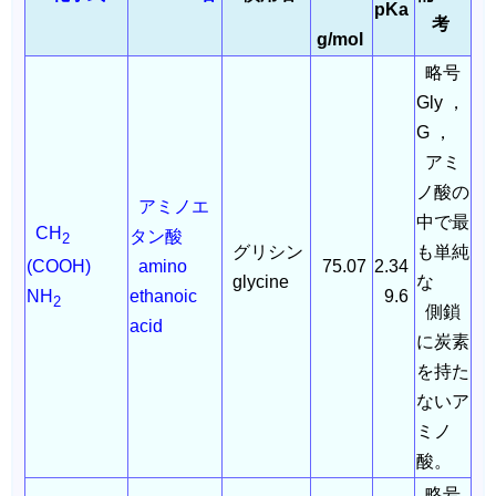
pKa
考
g/mol
略号
Gly ，
G ，
アミ
ノ酸の
アミノエ
中で最
CH
タン酸
2
グリシン
も単純
amino
75.07
2.34
(COOH)
glycine
な
ethanoic
9.6
NH
2
側鎖
acid
に炭素
を持た
ないア
ミノ
酸。
略号