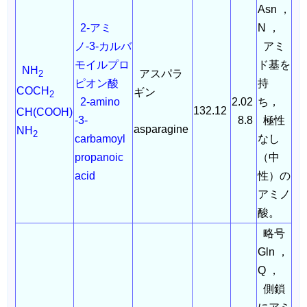
Asn ，
2-アミ
N ，
ノ-3-カルバ
アミ
モイルプロ
ド基を
NH
アスパラ
2
ピオン酸
持
COCH
ギン
2
2-amino
2.02
ち，
132.12
CH(COOH)
-3-
8.8
極性
asparagine
NH
2
carbamoyl
なし
propanoic
（中
acid
性）の
アミノ
酸。
略号
Gln ，
Q ，
側鎖