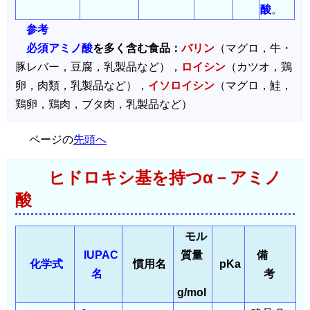
酸
。
参考
必須アミノ酸
を多く含む食品：
バリン
（マグロ，牛・
豚レバー，豆腐，乳製品など），
ロイシン
（カツオ，鶏
卵，肉類，乳製品など），
イソロイシン
（マグロ，鮭，
鶏卵，鶏肉，ブタ肉，乳製品など）
ページの
先頭へ
ヒドロキシ基を持つα－アミノ
酸
モル
IUPAC
質量
備
化学式
慣用名
pKa
名
考
g/mol