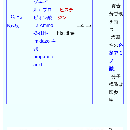
ゾ-4-イ
複素
ル）プロ
ヒスチ
芳香環
(C
H
ピオン酸
ジン
6
9
―
を持
2-Amino
155.15
N
O
)
3
2
つ
-3-(1H-
histidine
塩基
imidazol-4-
性の
必
yl)
須アミ
propanoic
ノ
acid
酸
。
分子
構造は
図参
照