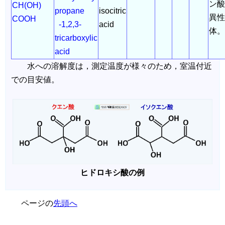
ン酸
CH(OH)
propane
isocitric
異性
COOH
-1,2,3-
acid
体
tricarboxylic
acid
水への溶解度は，測定温度が様々のため，室温付近
での目安値。
ヒドロキシ酸の例
ページの
先頭へ