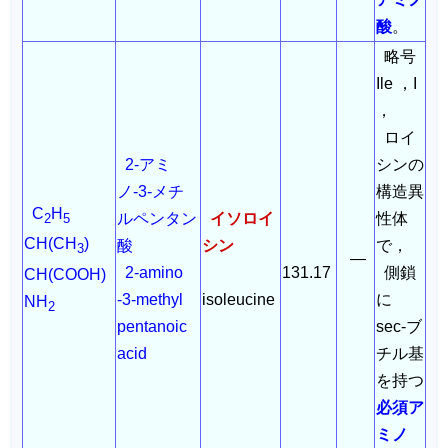
酸
。
略号
Ile ，I
，
ロイ
2-アミ
シンの
ノ-3-メチ
構造異
C
H
ルペンタン
イソロイ
性体
2
5
CH(CH
)
酸
シン
で，
3
―
2-amino
131.17
側鎖
CH(COOH)
-3-methyl
isoleucine
に
NH
2
pentanoic
sec-ブ
acid
チル基
を持つ
必須ア
ミノ