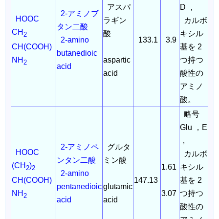
アスパ
D ，
2-アミノブ
HOOC
ラギン
カルボ
タン二酸
CH
酸
キシル
2
2-amino
133.1
3.9
基を 2
CH(COOH)
butanedioic
aspartic
つ持つ
NH
2
acid
acid
酸性の
アミノ
酸。
略号
Glu ，E
，
2-アミノペ
グルタ
HOOC
カルボ
ンタン二酸
ミン酸
(CH
)
1.61
キシル
2
2
2-amino
147.13
基を 2
CH(COOH)
pentanedioic
glutamic
3.07
つ持つ
NH
2
acid
acid
酸性の