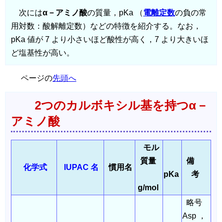
次には
α－アミノ酸
の質量，pKa （
電離定数
の負の常
用対数：酸解離定数）などの特徴を紹介する。なお，
pKa 値が 7 より小さいほど酸性が高く，7 より大きいほ
ど塩基性が高い。
ページの
先頭へ
2つのカルボキシル基を持つα－
アミノ酸
モル
質量
備
化学式
IUPAC 名
慣用名
pKa
考
g/mol
略号
Asp ，