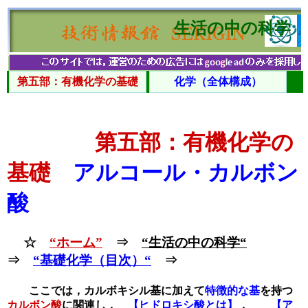
生活の中の科学
第五部：有機化学の基礎
化学（全体構成）
第五部：有機化学の
基礎
アルコール・カルボン
酸
☆
“ホーム”
⇒
“生活の中の科学“
⇒
“基礎化学（目次）“
⇒
ここでは，カルボキシル基に加えて
特徴的な基
を持つ
カルボン酸
に関連し，
【ヒドロキシ酸とは】
，
【ア