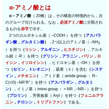
α-アミノ酸とは
α－アミノ酸
（ 20種）は，その構造の特徴的から，次
のグループ分けられる。なお，
必須アミノ酸
に分類され
るものを
赤字
で示す。
2つのカルボキシル基（ –COOH ）を持つ
（
アスパラ
ギン酸，グルタミン酸
）
，2つ以上のアミノ基（ –NH
2
）を持つ
（
リシン，
アルギニン，
ヒスチジン
）
，アルキ
ル鎖（ -R ）を持つ
（
グリシン，アラニン，
バリン，ロ
イシン，イソロイシン
）
，ヒドロキシ基（ -OH ）を持
つ
（
セリン，トレオニン
）
，硫黄（ s ）を含む
（
システ
イン，
メチオニン
）
，アミド基（ amide group ： R–
C(=O) –NR’R” ）を持つ
（
アスパラギン，グルタミ
ン
）
，イミノ基（ imino group ： = NR , –NR– ）を持つ
（
プロリン
）
，芳香族基（ Aryl ）を持つ
（
フェニルアラ
ニン
，
チロシン，
トリプトファン
）
である。