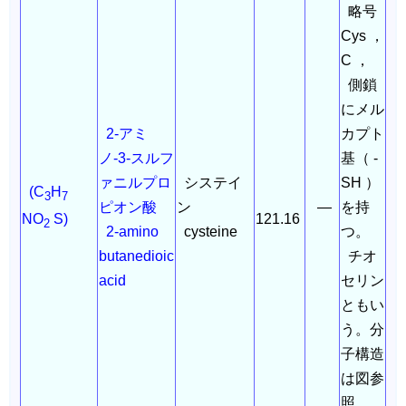
略号
Cys ，
C ，
側鎖
にメル
2-アミ
カプト
ノ-3-スルフ
基（ -
ァニルプロ
システイ
SH ）
(C
H
3
7
ピオン酸
ン
―
を持
121.16
NO
S)
2
2-amino
cysteine
つ。
butanedioic
チオ
acid
セリン
ともい
う。分
子構造
は図参
照。