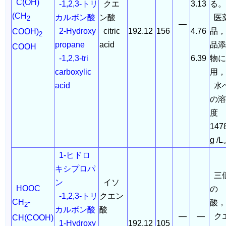
C(OH)
-1,2,3-トリ
クエ
3.13
る
(CH
カルボン酸
ン酸
医
2
―
2-Hydroxy
citric
192.12
156
4.76
品，
COOH)
2
propane
acid
品添
COOH
-1,2,3-tri
6.39
物に
carboxylic
用
acid
水
の溶
度
147
g /
1-ヒドロ
キシプロパ
三
ン
イソ
HOOC
の
-1,2,3-トリ
クエン
CH
-
酸
2
カルボン酸
酸
―
―
ク
CH(COOH)
1-Hydroxy
192.12
105