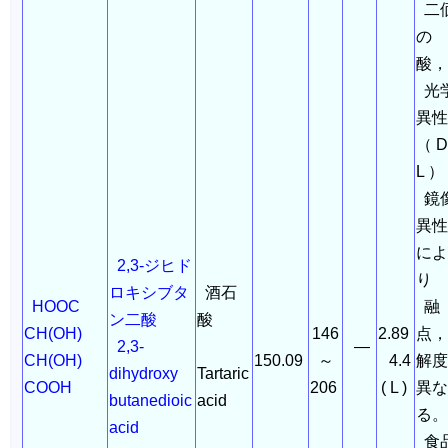
二
の
酸
光
異性
（ D 
L 
鏡
異性
によ
2,3-ジヒド
り
ロキシブタ
酒石
HOOC
融
ン二酸
酸
CH(OH)
146
2.89
点，
2,3-
―
CH(OH)
150.09
～
4.4
解度
dihydroxy
Tartaric
COOH
206
( L )
異な
butanedioic
acid
る
acid
食