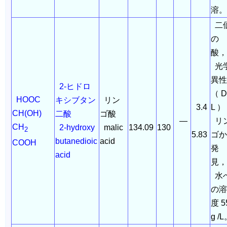
溶
二
の
酸
光
異性
2-ヒドロ
（ D 
HOOC
キシブタン
リン
3.4
L 
CH(OH)
二酸
ゴ酸
―
リ
CH
2-hydroxy
malic
134.09
130
2
5.83
ゴか
butanedioic
acid
COOH
発
acid
見
水
の溶
度 5
g /