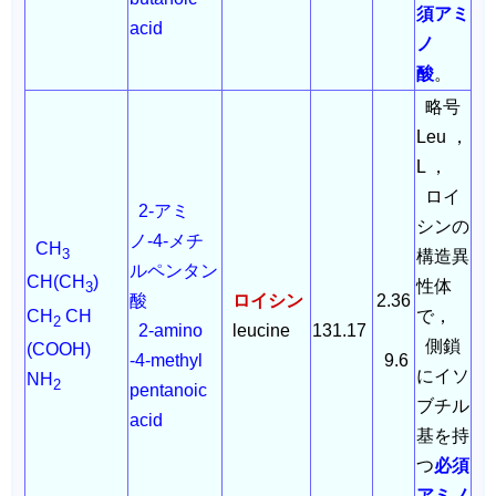
須アミ
acid
ノ
酸
。
略号
Leu ，
L ，
ロイ
2-アミ
シンの
ノ-4-メチ
CH
3
構造異
ルペンタン
CH(CH
)
性体
3
酸
ロイシン
2.36
CH
CH
で，
2
2-amino
leucine
131.17
側鎖
(COOH)
-4-methyl
9.6
にイソ
NH
2
pentanoic
ブチル
acid
基を持
つ
必須
アミノ