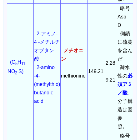
略号
Asp ，
D ，
2-アミノ-
側鎖
4 -メチルチ
に硫黄
オブタン
メチオニ
を含ん
酸
ン
だ
(C
H
2.28
5
11
2-amino
疎水
149.21
NO
S)
2
-4-
methionine
性の
必
9.21
(methylthio)
須アミ
butanoic
ノ酸
。
acid
分子構
造は図
参
照。
略号