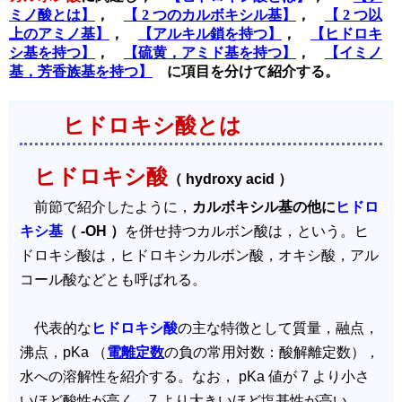
ミノ酸とは】
，
【 2 つのカルボキシル基】
，
【 2 つ以
上のアミノ基】
，
【アルキル鎖を持つ】
，
【ヒドロキ
シ基を持つ】
，
【硫黄，アミド基を持つ】
，
【イミノ
基，芳香族基を持つ】
に項目を分けて紹介する。
ヒドロキシ酸とは
ヒドロキシ酸
（ hydroxy acid ）
前節で紹介したように，
カルボキシル基の他に
ヒドロ
キシ基
（ -OH ）
を併せ持つカルボン酸は，という。ヒ
ドロキシ酸は，ヒドロキシカルボン酸，オキシ酸，アル
コール酸などとも呼ばれる。
代表的な
ヒドロキシ酸
の主な特徴として質量，融点，
沸点，pKa （
電離定数
の負の常用対数：酸解離定数），
水への溶解性を紹介する。なお， pKa 値が 7 より小さ
いほど酸性が高く，7 より大きいほど塩基性が高い。