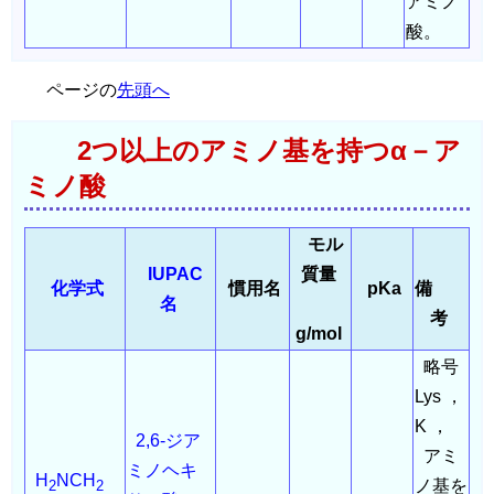
アミノ
酸。
ページの
先頭へ
2つ以上のアミノ基を持つα－ア
ミノ酸
モル
IUPAC
質量
化学式
慣用名
pKa
備
名
考
g/mol
略号
Lys ，
K ，
2,6-ジア
アミ
ミノヘキ
H
NCH
ノ基を
2
2