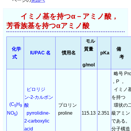
ページの
先頭へ
イミノ基を持つα－アミノ酸，
芳香族基を持つαアミノ酸
モル
化学
質量
備
IUPAC 名
慣用名
pKa
式
考
g/mol
略号 Pr
，P ，
ピロリジ
イミノ
ン-2-カルボン
を持つ
(C
H
酸
プロリン
環状の
5
9
pyrrolidine-
proline
115.13
2.351
級アミン
NO
)
5
2-carboxylic
である。
acid
分子構造