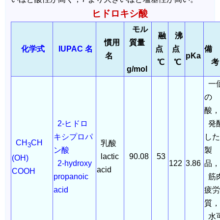
ヒドロキシ酸
モル
融
沸
慣用
質量
化学式
IUPAC 名
点
点
名
pKa
℃
℃
g/mol
一
の
酸
2-ヒドロ
発
キシプロパ
した
CH
CH
乳酸
3
ン酸
製
lactic
90.08
53
(OH)
2-hydroxy
122
3.86
品
acid
COOH
propanoic
筋
acid
疲労
質
水