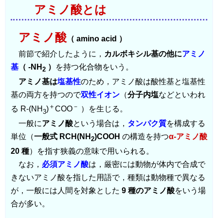
アミノ酸とは
アミノ酸
（ amino acid ）
前節で紹介したように，
カルボキシル基の他に
アミノ
基
（ -NH
）
を持つ化合物をいう。
2
アミノ基は
塩基性
のため，アミノ酸は酸性基と塩基性
基の両方を持つので
双性イオン
（
分子内塩
などといわれ
＋
－
る R-(NH
)
COO
）を生じる。
3
一般に
アミノ酸
という場合は，
タンパク質
を構成する
単位（
一般式 RCH(NH
)COOH
の構造を持つ
α-アミノ酸
2
20 種
）を指す狭義の意味で用いられる。
なお，
必須アミノ酸
は，厳密には動物が体内で合成で
きないアミノ酸を指した用語で，種類は動物種で異なる
が，一般には人間を対象とした
9 種のアミノ酸
をいう場
合が多い。