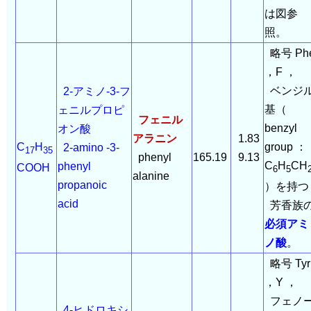
は図参
照。
略号 Ph
，F ，
ベンジ
2-アミノ-3-フ
基（
ェニルプロピ
フェニル
benzyl
オン酸
アラニン
1.83
C
H
group ：
2-amino -3-
17
35
phenyl
165.19
9.13
C
H
CH
phenyl
COOH
6
5
alanine
propanoic
）を持
acid
芳香族
必須アミ
ノ酸
。
略号 Tyr
，Y ，
フェノ
4-ヒドロキシ