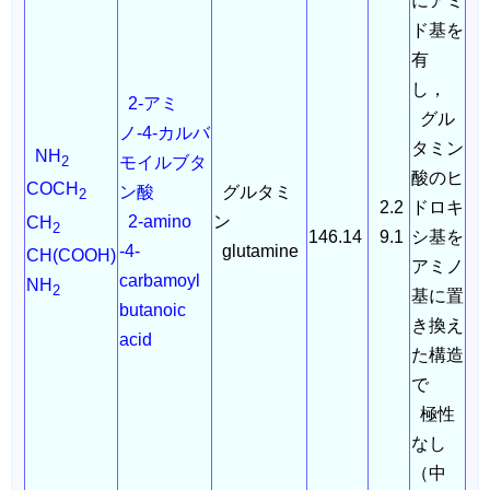
にアミ
ド基を
有
し，
2-アミ
グル
ノ-4-カルバ
タミン
NH
モイルブタ
2
酸のヒ
COCH
ン酸
グルタミ
2
2.2
ドロキ
2-amino
ン
CH
2
146.14
9.1
シ基を
-4-
glutamine
CH(COOH)
アミノ
carbamoyl
NH
2
基に置
butanoic
き換え
acid
た構造
で
極性
なし
（中