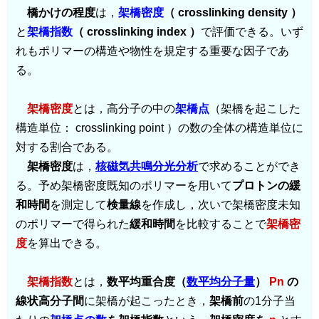
橋かけの程度
は，
架橋密度
（ crosslinking density ）
と
架橋指数
（ crosslinking index ）
で評価できる。いず
れもポリマーの構造や物性を規定する重要な因子であ
る。
架橋密度
とは，高分子の中の
架橋点
（架橋を起こした
構造単位： crosslinking point ）の数の全体の構造単位に
対する割合である。
架橋密度
は，
核磁気共鳴分光分析
で求めることができ
る。予め架橋密度既知のポリマーを用いて
プロトンの緩
和時間
を測定して
検量線
を作成し，次いで架橋密度未知
のポリマーで得られた
緩和時間
を比較することで
架橋密
度
を算出できる。
架橋指数
とは，
数平均重合度（
数平均分子量
）
Pn
の
線状高分子間
に架橋が起こったとき，
架橋前
の1分子当