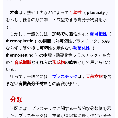
本来
は，熱や圧力などによって
可塑性
（ plasticity ）
を示し，任意の形に加工・成型できる高分子物質を示
す。
しかし，一般的には，
加熱で可塑性
を示す
熱可塑性
（
thermoplastic ）の樹脂
（熱可塑性プラスチック）のみ
ならず，硬化後に
可塑性
を示さない
熱硬化性
（
thermosetting ）の樹脂
（熱硬化性プラスチック）を含
めた
合成樹脂
とそれらの
形成物
の総称
として用いられて
いる。
従って，一般的には，
プラスチック
は，
天然樹脂
を含
まない有機高分子材料
との認識が多い。
分類
下図には，プラスチックに関する一般的な分類例を示
した。プラスチックは，主鎖が直線状に長く伸びた分子