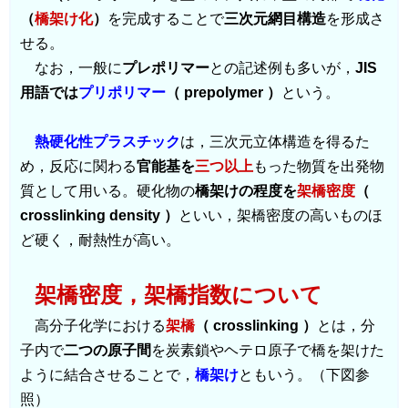
（
橋架け化
）
を完成することで
三次元網目構造
を形成さ
せる。
なお，一般に
プレポリマー
との記述例も多いが，
JIS
用語では
プリポリマー
（ prepolymer ）
という。
熱硬化性プラスチック
は，三次元立体構造を得るた
め，反応に関わる
官能基を
三つ以上
もった物質を出発物
質として用いる。硬化物の
橋架けの程度を
架橋密度
（
crosslinking density ）
といい，架橋密度の高いものほ
ど硬く，耐熱性が高い。
架橋密度，架橋指数について
高分子化学における
架橋
（ crosslinking ）
とは，分
子内で
二つの原子間
を炭素鎖やヘテロ原子で橋を架けた
ように結合させることで，
橋架け
ともいう。（下図参
照）