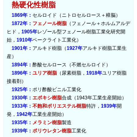
熱硬化性樹脂
1869年：
セルロイド（ニトロセルロース＋樟脳）
1872年：
フェノール樹脂
（フェノール＋ホルムアルデ
ヒド，
1905年
レゾール型フェノール樹脂工業化研究開
始，
1910年
ベークライト工業化）
1901年：
アルキド樹脂（
1927年
アルキド樹脂工業生
産）
1894年：
酢酸セルロース（不燃セルロイド）
1896年：
ユリア樹脂
（尿素樹脂，
1918年
ユリア樹脂
接着剤）
1925年：
ポリ酢酸ビニル工業化
1930年：
エポキシ樹脂
合成（1943年工業生産開始）
1933年：
不飽和ポリエステル樹脂
特許，
1939年
開
発，
1942年
工業生産開始）
1935年：
メラミン樹脂
製造
1939年：
ポリウレタン樹脂
工業化