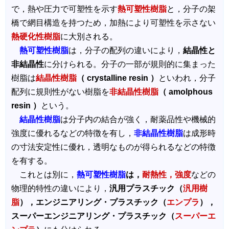
で，熱や圧力で可塑性を示す
熱可塑性樹脂
と，分子の架
橋で網目構造を持つため，加熱により可塑性を示さない
熱硬化性樹脂
に大別される。
熱可塑性樹脂
は，分子の配列の違いにより，
結晶性と
非結晶性
に分けられる。分子の一部が規則的に集まった
樹脂は
結晶性樹脂
（ crystalline resin ）
といわれ，分子
配列に規則性がない樹脂を
非結晶性樹脂
（ amolphous
resin ）
という。
結晶性樹脂
は分子内の結合が強く，耐薬品性や機械的
強度に優れるなどの特徴を有し，
非結晶性樹脂
は成形時
の寸法安定性に優れ，透明なものが得られるなどの特徴
を有する。
これとは別に，
熱可塑性樹脂
は，
耐熱性，強度
などの
物理的特性の違いにより，
汎用プラスチック（
汎用樹
脂
），エンジニアリング・プラスチック（
エンプラ
），
スーパーエンジニアリング・プラスチック（
スーパーエ