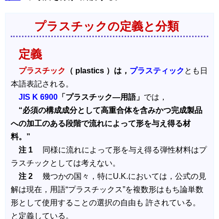
プラスチックの定義と分類
定義
プラスチック
（ plastics ）は，
プラスティック
とも日
本語表記される。
JIS K 6900
「プラスチック―用語」
では，
“必須の構成成分として高重合体を含みかつ完成製品
への加工のある段階で流れによって形を与え得る材
料。”
注 1
同様に流れによって形を与え得る弾性材料はプ
ラスチックとしては考えない。
注 2
幾つかの国々，特にU.K.においては，公式の見
解は現在，用語“プラスチックス”を複数形はもち論単数
形として使用することの選択の自由も 許されている。
と定義している。