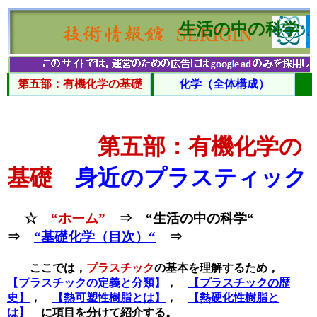
生活の中の科学
第五部：有機化学の基礎
化学（全体構成）
第五部：有機化学の
基礎
身近のプラスティック
☆
“ホーム”
⇒
“生活の中の科学“
⇒
“基礎化学（目次）“
⇒
ここでは，
プラスチック
の基本を理解するため，
【プラスチックの定義と分類】
，
【プラスチックの歴
史】
，
【熱可塑性樹脂とは】
，
【熱硬化性樹脂と
は】
に項目を分けて紹介する。