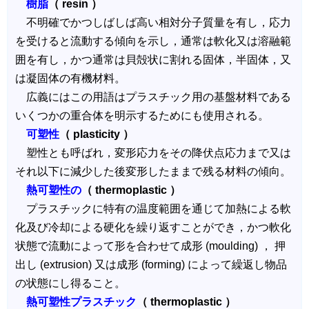
樹脂
（ resin ）
不明確でかつしばしば高い相対分子質量を有し，応力
を受けると流動する傾向を示し，通常は軟化又は溶融範
囲を有し，かつ通常は貝殻状に割れる固体，半固体，又
は凝固体の有機材料。
広義にはこの用語はプラスチック用の基盤材料である
いくつかの重合体を明示するためにも使用される。
可塑性
（ plasticity ）
塑性とも呼ばれ，変形応力をその降伏点応力まで又は
それ以下に減少した後変形したままで残る材料の傾向。
熱可塑性の
（ thermoplastic ）
プラスチックに特有の温度範囲を通じて加熱による軟
化及び冷却による硬化を繰り返すことができ，かつ軟化
状態で流動によって形を合わせて成形 (moulding) ， 押
出し (extrusion) 又は成形 (forming) によって繰返し物品
の状態にし得ること。
熱可塑性プラスチック
（ thermoplastic ）