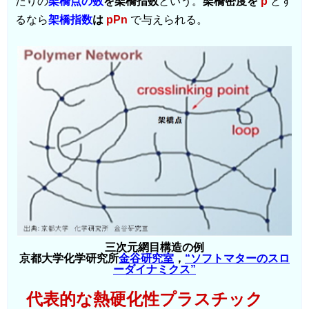
たりの
架橋点の数
を架橋指数
という。
架橋密度を
p
とす
るなら
架橋指数
は
pPn
で与えられる。
三次元網目構造の例
京都大学化学研究所
金谷研究室
，
“ソフトマターのスロ
ーダイナミクス”
代表的な熱硬化性プラスチック