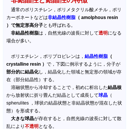
通常のポリスチレン，ポリメタクリル酸メチル，ポリ
カーボネートなどは
非結晶性樹脂
（ amolphous resin
）で無定形高分子
とも呼ばれる。
非結晶性樹脂
は，自然光線の波長に対して
透明
になる
場合が多い。
ポリエチレン，ポリプロピレンは，
結晶性樹脂
（
crystalline resin ）
で，下図に例示するように，分子が
部分的に結晶化
し，結晶化した領域と無定形の領域が存
在（部分結晶性）する。
溶融状態から冷却することで，初めに析出した
結晶核
から放射状に折り畳んだ結晶として成長して
球晶
（
spherulites ，球状の結晶状態と非結晶状態が混在した状
態）を形成する。
大きな球晶
が存在すると，自然光線の波長に対して散
乱により
不透明
となる。