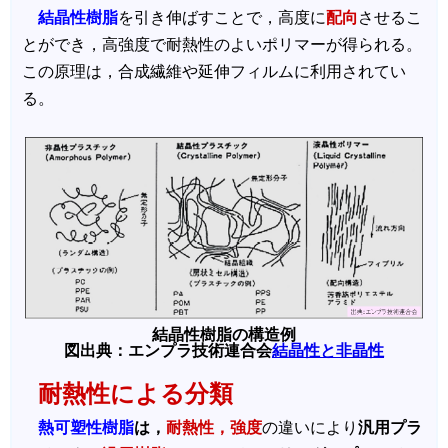
結晶性樹脂
を引き伸ばすことで，高度に
配向
させるこ
とができ，高強度で耐熱性のよいポリマーが得られる。
この原理は，合成繊維や延伸フィルムに利用されてい
る。
結晶性樹脂の構造例
図出典：エンプラ技術連合会
結晶性と非晶性
耐熱性による分類
熱可塑性樹脂
は，
耐熱性，強度
の違いにより
汎用プラ