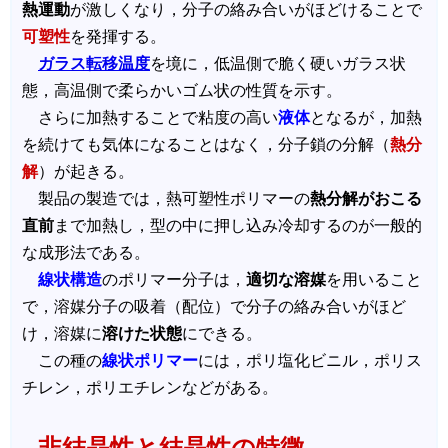
熱運動
が激しくなり，分子の絡み合いがほどけることで
可塑性
を発揮する。
ガラス転移温度
を境に，低温側で脆く硬いガラス状
態，高温側で柔らかいゴム状の性質を示す。
さらに加熱することで粘度の高い
液体
となるが，加熱
を続けても気体になることはなく，分子鎖の分解（
熱分
解
）が起きる。
製品の製造では，熱可塑性ポリマーの
熱分解がおこる
直前
まで加熱し，型の中に押し込み冷却するのが一般的
な成形法である。
線状構造
のポリマー分子は，
適切な溶媒
を用いること
で，溶媒分子の吸着（配位）で分子の絡み合いがほど
け，溶媒に
溶けた状態
にできる。
この種の
線状ポリマー
には，ポリ塩化ビニル，ポリス
チレン，ポリエチレンなどがある。
非結晶性と結晶性の特徴