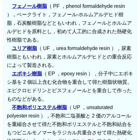
フェノール樹脂
（ PF ，phenol formaldehyde resin
），ベークライト，フェノール-ホルムアルデヒド樹
脂，石炭酸樹脂などともいわれ，フェノールとホルムア
ルデヒドを原料とし，初めて人工的に合成された熱硬化
性樹脂である。
ユリア樹脂
（ UF ，urea formaldehyde resin ），尿素
樹脂ともいわれ，尿素とホルムアルデヒドとの重合反応
によって製造される。
エポキシ樹脂
（ EP ，epoxy resin ），分子中にエポキ
シ基を 2 個以上含む化合物を重合して得た樹脂状物質。
エピクロヒドリンとビスフェノールとを重合して作った
ものなどがある。
不飽和ポリエステル樹脂
（ UP ，unsaturated
polyester resin ），不飽和二塩基酸と 2 価のアルコール
を重縮合させて得た不飽和ポリエステルと不飽和結合を
もつビニルモノマーをラジカル共重合させて得た熱硬化