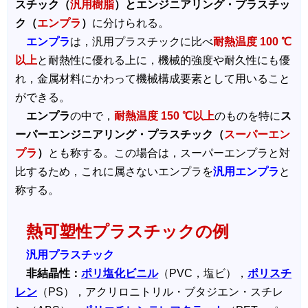
スチック（
汎用樹脂
）とエンジニアリング・プラスチッ
ク（
エンプラ
）
に分けられる。
エンプラ
は，汎用プラスチックに比べ
耐熱温度 100 ℃
以上
と耐熱性に優れる上に，機械的強度や耐久性にも優
れ，金属材料にかわって機械構成要素として用いること
ができる。
エンプラ
の中で，
耐熱温度 150 ℃以上
のものを特に
ス
ーパーエンジニアリング・プラスチック（
スーパーエン
プラ
）
とも称する。この場合は，スーパーエンプラと対
比するため，これに属さないエンプラを
汎用エンプラ
と
称する。
熱可塑性プラスチックの例
汎用プラスチック
非結晶性：
ポリ塩化ビニル
（PVC，塩ビ），
ポリスチ
レン
（PS），アクリロニトリル・ブタジエン・スチレ