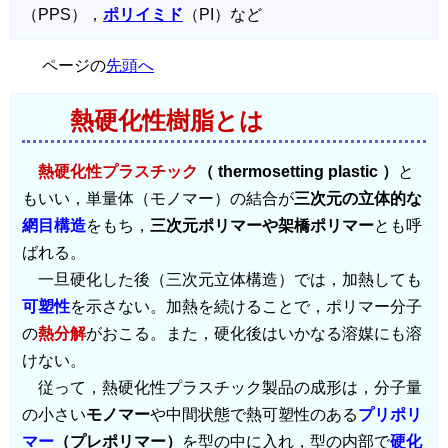
（PPS），
ポリイミド
（PI）など
ページの
先頭へ
熱硬化性樹脂とは
熱硬化性プラスチック
（ thermosetting plastic ）
と
もいい，単量体（モノマー）の結合が
三次元の立体的な
網目構造
をもち，
三次元ポリマーや架橋ポリマー
とも呼
ばれる。
一旦硬化した後（三次元立体構造）では，加熱しても
可塑性
を示さない。加熱を続けることで，ポリマー分子
の
熱分解
がおこる。また，硬化後はいかなる溶媒にも溶
けない。
従って，熱硬化性プラスチック製品の成形は，分子量
の小さい
モノマー
や中間状態で熱可塑性のある
プリポリ
マー
（プレポリマー）
を型の中に入れ，型の内部で
硬化