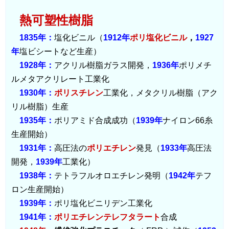
熱可塑性樹脂
1835年：
塩化ビニル（
1912年
ポリ塩化ビニル
，
1927
年
塩ビシートなど生産）
1928年：
アクリル樹脂ガラス開発，
1936年
ポリメチ
ルメタアクリレート工業化
1930年：
ポリスチレン
工業化，メタクリル樹脂（アク
リル樹脂）生産
1935年：
ポリアミド合成成功（
1939年
ナイロン66糸
生産開始）
1931年：
高圧法の
ポリエチレン
発見（
1933年
高圧法
開発，
1939年
工業化）
1938年：
テトラフルオロエチレン発明（
1942年
テフ
ロン生産開始）
1939年：
ポリ塩化ビニリデン工業化
1941年：
ポリエチレンテレフタラート
合成