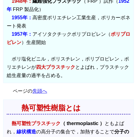
1948年：
繊維強化プラスチック
（ FRP ）試作（
1952
年
FRP 製品化）
1955年：
高密度ポリエチレン工業生産，ポリカーボネ
ート発表
1957年：
アイソタクチックポリプロピレン（
ポリプロ
ピレン
）生産開始
ポリ塩化ビニル，ポリスチレン，ポリプロピレン，ポ
リエチレンが
四大プラスチック
とよばれ，プラスチック
総生産量の過半を占める。
ページの
先頭へ
熱可塑性樹脂とは
熱可塑性プラスチック
（ thermoplastic ）
ともよば
れ，
線状構造
の高分子の集合で，加熱することで
分子の