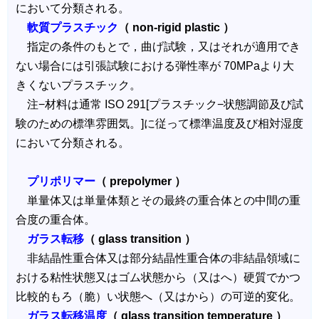
において分類される。
軟質プラスチック
（ non-rigid plastic ）
指定の条件のもとで，曲げ試験，又はそれが適用でき
ない場合には引張試験における弾性率が 70MPaより大
きくないプラスチック。
注−材料は通常 ISO 291[プラスチック−状態調節及び試
験のための標準雰囲気。]に従って標準温度及び相対湿度
において分類される。
プリポリマー
（ prepolymer ）
単量体又は単量体類とその最終の重合体との中間の重
合度の重合体。
ガラス転移
（ glass transition ）
非結晶性重合体又は部分結晶性重合体の非結晶領域に
おける粘性状態又はゴム状態から（又はへ）硬質でかつ
比較的もろ（脆）い状態へ（又はから）の可逆的変化。
ガラス転移温度
（ glass transition temperature ）