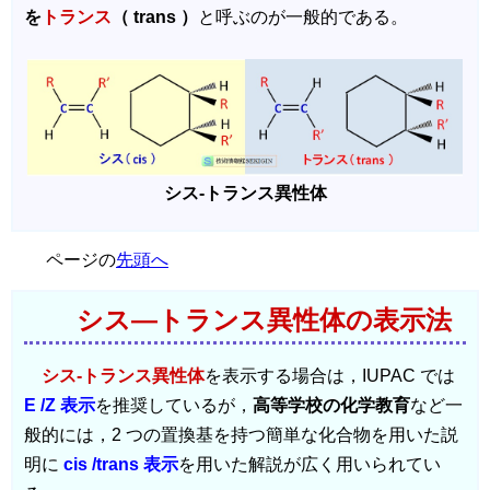
を
トランス
（ trans ）
と呼ぶのが一般的である。
シス‐トランス異性体
ページの
先頭へ
シス―トランス異性体の表示法
シス‐トランス異性体
を表示する場合は，IUPAC では
E /Z 表示
を推奨しているが，
高等学校の化学教育
など一
般的には，2 つの置換基を持つ簡単な化合物を用いた説
明に
cis /trans 表示
を用いた解説が広く用いられてい