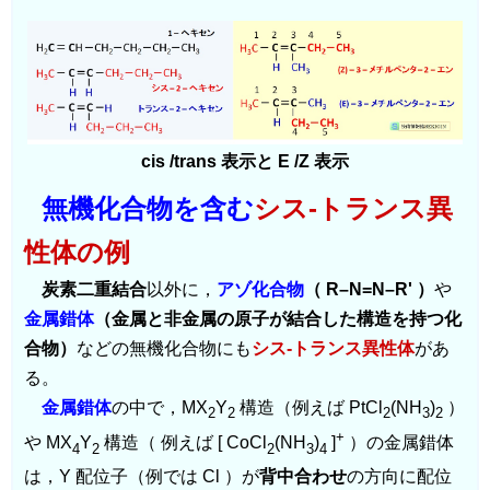
cis /trans 表示と E /Z 表示
無機化合物を含む
シス‐トランス異
性体の例
炭素二重結合
以外に，
アゾ化合物
（ R–N=N–R' ）
や
金属錯体
（金属と非金属の原子が結合した構造を持つ化
合物）
などの無機化合物にも
シス‐トランス異性体
があ
る。
金属錯体
の中で，MX
Y
構造（例えば PtCl
(NH
)
）
2
2
2
3
2
+
や MX
Y
構造（ 例えば [ CoCl
(NH
)
]
）の金属錯体
4
2
2
3
4
は，Y 配位子（例では Cl ）が
背中合わせ
の方向に配位