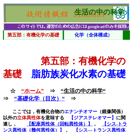
生活の中の科学
第五部：有機化学の基礎
化学（全体構成）
第五部：有機化学の
基礎
脂肪族炭化水素の基礎
☆
“ホーム”
⇒
“生活の中の科学“
⇒
“基礎化学（目次）“
⇒
ここでは，有機化合物の
エナンチオマー
（鏡像関係）
以外の
立体異性体
を意味する
【ジアステレオマー】
に関
連し，
【配座異性体（回転異性体）】
，
【シス‐トラ
ンス異性体（幾何異性体）】
，
【シス―トランス異性体