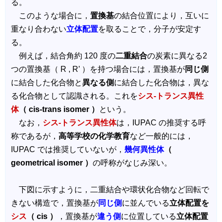
る。
このような場合に，
置換基
の結合位置により，互いに
重なり合わない
立体配置
を取ることで，分子が安定す
る。
例えば，結合角約 120 度の
二重結合
の炭素に異なる2
つの置換基（ R , R’ ）を持つ場合には，置換基が
同じ側
に結合した化合物と
異なる側
に結合した化合物は，異な
る化合物として認識される。これを
シス‐トランス異性
体
（ cis-trans isomer ）
という。
なお，
シス‐トランス異性体
は，IUPAC の推奨する呼
称であるが，
高等学校の化学教育
など一般的には，
IUPAC では推奨していないが，
幾何異性体
（
geometrical isomer ）
の呼称がなじみ深い。
下図に示すように，二重結合や環状化合物など回転で
きない構造で，置換基が
同じ側
に並んでいる
立体配置を
シス
（ cis ）
，置換基が
違う側
に位置している
立体配置