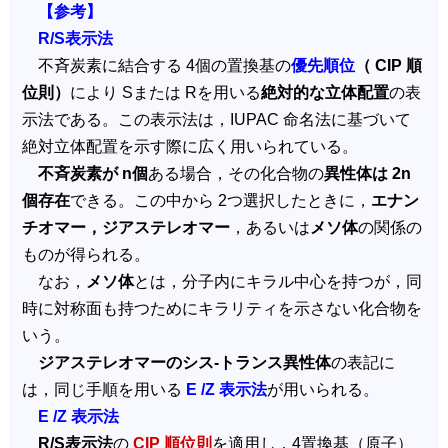
【参考】
R/S表示法
不斉炭素に結合する 4個の置換基の
優先順位
（ CIP 順
位則）
により Sまたは Rを用いる
絶対的な立体配置
の表
示法である。この表示法は，IUPAC 命名法に基づいて
絶対立体配置を示す際に広く用いられている。
不斉炭素が n個
ある場合，その化合物の
異性体は 2n
個存在
できる。この中から 2つ選択したときに，
エナン
チオマー，ジアステレオマー
，あるいは
メソ体
の関係の
ものが得られる。
なお，
メソ体
とは，分子内にキラル中心を持つが，同
時に対称面も持つためにキラリティを示さない化合物を
いう。
ジアステレオマーのシス‐トランス異性体
の表記に
は，同じ手順を用いる
E /Z 表示法
が用いられる。
E /Z 表示法
R/S表示法
の
CIP 順位則
を適用し，4置換基（原子）