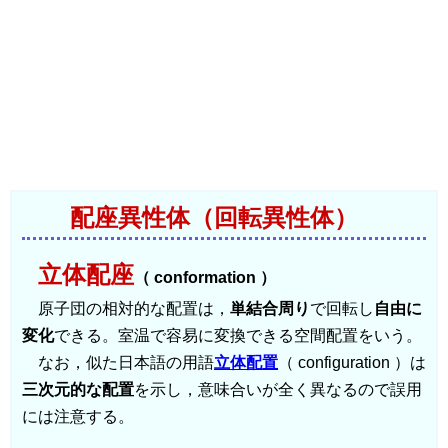
配座異性体（回転異性体）
立体配座
（ conformation ）
原子団の相対的な配置は，
単結合周り
で回転し
自由に
変化
できる。室温で容易に変換できる空間配置をいう。
なお，似た日本語の用語
立体配置
（ configuration ）は
三次元的な配置
を示し，意味合いが全く異なるので誤用
には注意する。