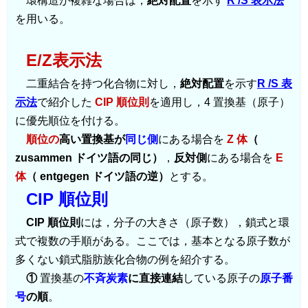
環構造が複雑な場合は，
絶対配置
を示す
R /S 表示法
を用いる。
E/Z表示法
二重結合を持つ化合物に対し，
絶対配置
を示す
R /S 表
示法
で紹介した
CIP 順位則
を適用し，4 置換基（原子）
に優先順位を付ける。
順位の
高い置換基が
同じ側
にある場合を
Z 体
（
zusammen ドイツ語の同じ）
，
反対側
にある場合を
E
体
（ entgegen ドイツ語の逆）
とする。
CIP 順位則
CIP 順位則
には，分子の大きさ（原子数），鎖式と環
式で複数の手順がある。ここでは，基本となる原子数が
多くない鎖式脂肪族化合物の例を紹介する。
①
置換基の
不斉炭素
に直接連結
している原子の
原子番
号
の順
。