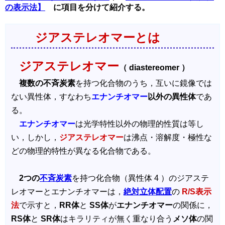
の表示法】
に項目を分けて紹介する。
ジアステレオマーとは
ジアステレオマー
（ diastereomer ）
複数の不斉炭素
を持つ化合物のうち，互いに鏡像では
ない異性体，すなわち
エナンチオマー
以外の異性体
であ
る。
エナンチオマー
は光学特性以外の物理的性質は等し
い，しかし，
ジアステレオマー
は沸点・溶解度・極性な
どの物理的特性が異なる化合物である。
2つの
不斉炭素
を持つ化合物（異性体 4 ）のジアステ
レオマーとエナンチオマーは，
絶対立体配置
の
R/S表示
法
で示すと，
RR体
と
SS体
が
エナンチオマー
の関係に，
RS体
と
SR体
はキラリティが無く重なり合う
メソ体
の関