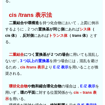
る。
cis /trans 表示法
二重結合や環構造
を持つ化合物において，上図に例示
するように，2 つの
置換基が同じ側
にあれば
シス体
（
cis 体）
，
反対側
にあれば
トランス体
（ trans 体）
とす
る。
二重結合
につく置換基が 2 つの場合
に用いても混乱し
ないが，
3 つ以上の置換基
を持つ場合には，混乱を避け
るため，
cis /trans 表示
より
E /Z 表示
を用いることが推
奨される。
環状化合物
や飽和縮合環化合物
の場合は，
E /Z 表示
を
用いず，
環の平面
に対する位置関係から
cis – trans 表
示
を用いる。