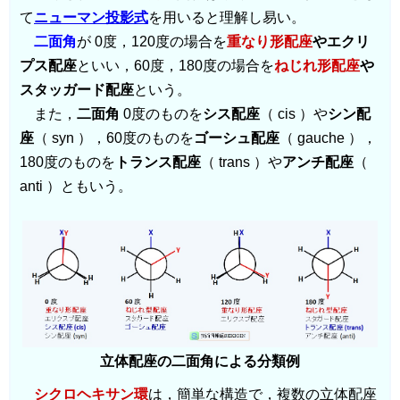
て
ニューマン投影式
を用いると理解し易い。
二面角
が 0度，120度の場合を
重なり形配座
やエクリ
プス配座
といい，60度，180度の場合を
ねじれ形配座
や
スタッガード配座
という。
また，
二面角
0度のものを
シス配座
（ cis ）や
シン配
座
（ syn ），60度のものを
ゴーシュ配座
（ gauche ），
180度のものを
トランス配座
（ trans ）や
アンチ配座
（
anti ）ともいう。
立体配座の二面角による分類例
シクロヘキサン環
は，簡単な構造で，複数の立体配座