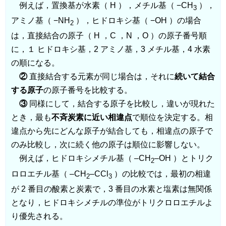
例えば，置換基が水素（ H ），メチル基（ −CH
），
3
アミノ基（ −NH
），ヒドロキシ基（ −OH ）の場合
2
は，直接結合の原子（ H ，C ，N ，O ）の原子番号順
に，１ ヒドロキシ基，2 アミノ基，3 メチル基，4 水素
の順になる。
②
直接結合する元素が同じ場合は，それに
続いて結合
する原子
の原子番号を比較する。
③
同様にして，結合する原子を比較し，違いが現れた
とき，最も
不斉炭素に近い相違点
で順位を決定する。相
違点から先にどんな原子が結合しても，相違点の原子で
のみ比較し，次に続く他の原子は順位に影響しない。
例えば，ヒドロキシメチル基（ –CH
–OH ）とトリク
2
ロロエチル基（ –CH
–CCl
）の比較では，最初の相違
2
3
が 2 番目の酸素と炭素で，3 番目の水素と塩素は無関係
となり，ヒドロキシメチルの準位がトリクロロエチルよ
り優先される。