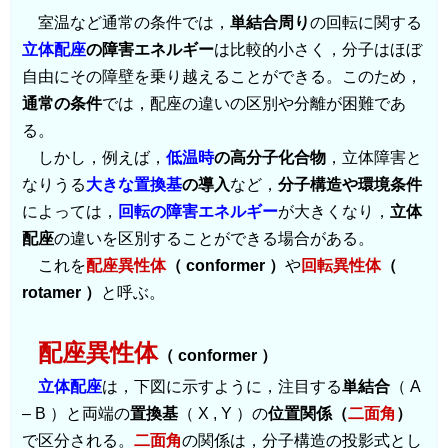
室温など通常の条件では，
単結合周り
の回転に関する
立体配座
の障害エネルギー
は比較的小さく，分子はほぼ
自由にその障壁を乗り越えることができる。このため，
通常の条件
では，配座の違いの区別や分離が困難であ
る。
しかし，例えば，
低温時
の高分子化合物
，立体障害と
なりうる
大きな置換基
の導入
など，
分子構造や環境条件
によっては，
回転の障害エネルギー
が大きくなり，
立体
配座
の違いを区別することができる場合がある。
これを
配座異性体
（ conformer ）
や
回転異性体
（
rotamer ）
と呼ぶ。
配座異性体
（ conformer ）
立体配座
は，下図に示すように，注目する
単結合
（ A
– B ）と両端の
置換基
（ X , Y ）の
位置関係（
二面角
）
で区分される。
二面角
の関係は，分子構造の投影式とし