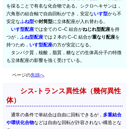
を採ることで有名な化合物である。シクロヘキサンは，
六角形の結合軸で自由回転ができ，安定な
いす型
から不
安定な
ふね型
や
封筒型
に立体配座が入れ替わる。
いす型配座
では全ての C–C 結合が
ねじれ型配座
を持
つが，
ふね型配座
では 2 本の C–C 結合が
重なり配座
を
持つため，
いす型配座
の方が安定になる。
タンパク質，核酸，脂質，糖などの生体高分子の特徴
も立体配座の影響を強く受けている。
ページの
先頭へ
シス‐トランス異性体（幾何異性
体）
通常の条件で単結合は自由に回転できるが，
多重結合
や環状化合物
などは自由な回転が許容されない構造とな