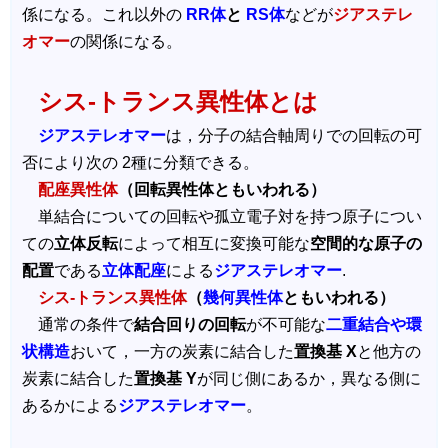
係になる。これ以外の
RR体
と
RS体
などが
ジアステレ
オマー
の関係になる。
シス‐トランス異性体とは
ジアステレオマー
は，分子の結合軸周りでの回転の可
否により次の 2種に分類できる。
配座異性体
（回転異性体ともいわれる）
単結合についての回転や孤立電子対を持つ原子につい
ての
立体反転
によって相互に変換可能な
空間的な原子の
配置
である
立体配座
による
ジアステレオマー
.
シス‐トランス異性体
（
幾何異性体
ともいわれる）
通常の条件で
結合回りの回転
が不可能な
二重結合や環
状構造
おいて，一方の炭素に結合した
置換基 X
と他方の
炭素に結合した
置換基 Y
が同じ側にあるか，異なる側に
あるかによる
ジアステレオマー
。