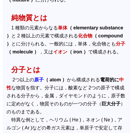
純物質とは
1 種類の元素からなる
単体
（ elementary substance
）
と 2 種以上の元素で構成される
化合物
（ compound
）
とに分けられる。一般的には，単体，化合物とも
分子
（ molecule ）
，又は
イオン
（ iron ）
で構成される。
分子とは
2つ以上の
原子
（ atom ）
から構成される
電荷的に
中
性
な物質を指す。分子には，酸素など 2つの原子で構成
される分子から，金属，ダイヤモンドのように，原子数
に定めがなく，物質そのものが一つの分子（
巨大分子
）
のものまである。
特異な例として，ヘリウム ( He )，ネオン ( Ne )，ア
ルゴン ( Ar )などの希ガス元素は，単原子で安定して存