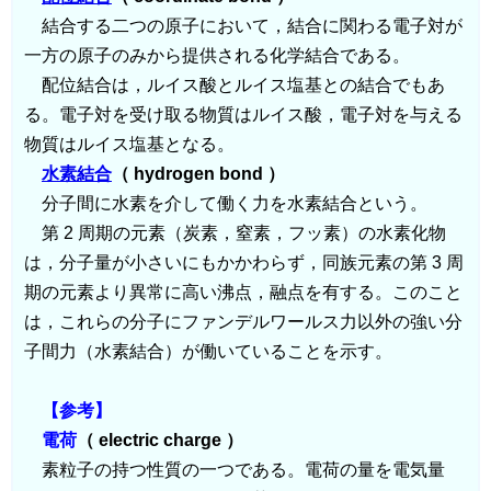
結合する二つの原子において，結合に関わる電子対が
一方の原子のみから提供される化学結合である。
配位結合は，ルイス酸とルイス塩基との結合でもあ
る。電子対を受け取る物質はルイス酸，電子対を与える
物質はルイス塩基となる。
水素結合
（ hydrogen bond ）
分子間に水素を介して働く力を水素結合という。
第 2 周期の元素（炭素，窒素，フッ素）の水素化物
は，分子量が小さいにもかかわらず，同族元素の第 3 周
期の元素より異常に高い沸点，融点を有する。このこと
は，これらの分子にファンデルワールス力以外の強い分
子間力（水素結合）が働いていることを示す。
【参考】
電荷
（ electric charge ）
素粒子の持つ性質の一つである。電荷の量を電気量