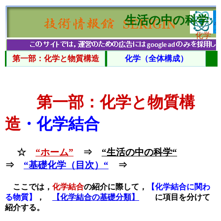
生活の中の科学
化学
第一部：化学と物質構造
化学（全体構成）
第一部：化学と物質構
造
・化学結合
☆
“ホーム”
⇒
“生活の中の科学“
⇒
“基礎化学（目次）“
⇒
ここでは，
化学結合
の紹介に際して，
【化学結合に関わ
る物質】
，
【化学結合の基礎分類】
に項目を分けて
紹介する。