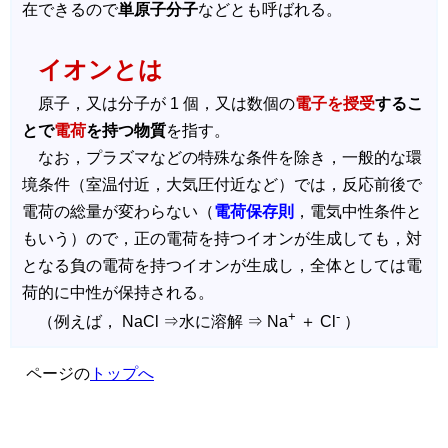
在できるので
単原子分子
などとも呼ばれる。
イオンとは
原子，又は分子が 1 個，又は数個の
電子を授受
するこ
とで
電荷
を持つ物質
を指す。
なお，プラズマなどの特殊な条件を除き，一般的な環
境条件（室温付近，大気圧付近など）では，反応前後で
電荷の総量が変わらない（
電荷保存則
，電気中性条件と
もいう）ので，正の電荷を持つイオンが生成しても，対
となる負の電荷を持つイオンが生成し，全体としては電
荷的に中性が保持される。
+
-
（例えば， NaCl ⇒水に溶解 ⇒ Na
＋ Cl
）
ページの
トップへ