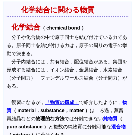
化学結合に関わる物質
化学結合
（ chemical bond ）
分子や化合物の中で原子同士を結び付けている力であ
る。原子同士を結び付ける力は，原子の周りの電子の挙
動で決まる。
分子内結合には，共有結合，配位結合がある。集団を
形成する結合には，イオン結合，金属結合，水素結合
（分子間力），ファンデルワールス結合（分子間力）が
ある。
復習になるが，
「物質の構成」
で紹介したように，
物
質
（ material，substance，matter ）
は，ろ過，蒸留，
再結晶などの
物理的な方法
では分離できない
純物質
（
pure substance ）
と複数の純物質に分離可能な
混合物
（ mixture ）
に分けられる。