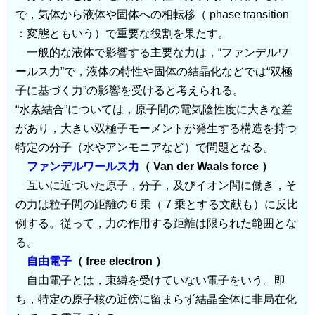
で，気体から液体や固体への相転移（ phase transition
：変態ともいう）で重要な役割を果たす。
一般的な液体で影響する主要な力は，“ファンデルワ
ールス力”で，液体の特性や固体の結晶化などでは“双極
子に基づく力”の影響を受けると考えられる。
“水素結合”については，原子間の電気陰性度に大きな差
があり，大きい双極子モーメントが発生する構造を持つ
特定の分子（水やアンモニアなど）で問題となる。
ファンデルワールス力
（ Van der Waals force ）
互いに近づいた原子，分子，及びイオン間に働き，そ
の力は粒子間の距離の 6 乗（ 7 乗とする文献も）に反比
例する。従って，力の作用する距離は限られた範囲とな
る。
自由電子
（ free electron ）
自由電子とは，束縛を受けていない電子をいう。即
ち，特定の原子核の近傍に留まらず結晶全体に非局在化