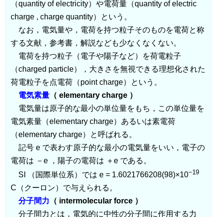
（quantity of electricity）や電荷量（quantity of electric
charge , charge quantity）という。
なお，電気量や，電荷を持つ粒子そのものを電荷と称
する文献，参考書，解説なども少なくなくない。
電荷を持つ粒子（電子や陽子など）を荷電粒子
（charged particle），大きさを無視できる理想化された
荷電粒子を点電荷（point charge）という。
電気素量
（ elementary charge ）
電気量は原子的な最小の単位量をもち，この単位量を
電気素量（elementary charge）あるいは素電荷
（elementary charge）と呼ばれる。
記号 e で表わす原子的な最小の電気量をいい，電子の
電荷は －e ，陽子の電荷は ＋e である。
−19
SI （国際単位系）では e = 1.6021766208(98)×10
C（クーロン）で与えられる。
分子間力
（ intermolecular force ）
分子間力とは，電気的に中性の分子間に作用する力