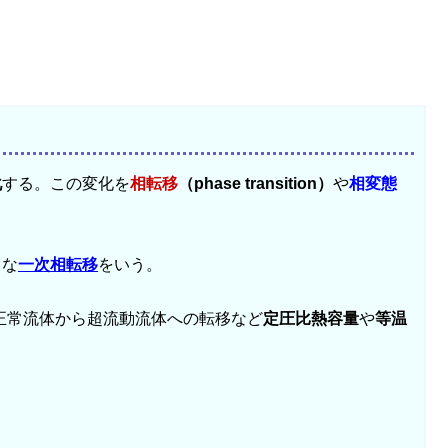
化
する。この変化を
相転移
（phase transition）
や
相変態
うな
一次相転移
をいう。
正常流体から超流動流体への転移など
定圧比熱容量
や
等温