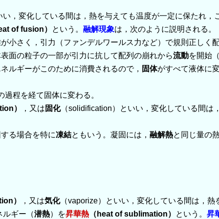
いい，変化している間は，熱を与えても温度が一定に保たれ，
at of fusion）
という。
融解現象
は，次のように説明される。
離が小さく，引力（ファンデルワールス力など）で規則正しく
体表面の粒子の一部が引力に抗して配列の崩れから
流動
を開始
ネルギーがこのために消費されるので，
固体
がすべて液体に
の過程を経て固体に変わる。
ation）
，又は
固化
（solidification）といい，変化している
固する場合を特に
凍結
ともいう。凝固には，
融解熱
と同じ量の
tion）
，又は
気化
（vaporize）といい，変化している間は，
ネルギー（
潜熱
）を
昇華熱
（heat of sublimation）
という。
昇