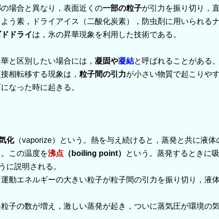
解
の場合と異なり，表面近くの
一部の粒子
が引力を振り切り，
，よう素，ドライアイス（二酸化炭素），防虫剤に用いられる
ズドドライ
は，氷の昇華現象を利用した技術である。
昇華と区別したい場合には，
凝固や
凝結
と呼ばれることがある
接相転移する現象は，
粒子間の引力
が小さい物質で起こりや
下になった時に起きる。
気化
（vaporize）という。熱を与え続けると，蒸発と共に
る。この温度を
沸点
（boiling point）
という。蒸発するときに
うに説明される。
。運動エネルギーの大きい粒子が粒子間の引力を振り切り，液
る
粒子の数が増え，激しい蒸発が起き，ついに蒸気圧が環境の