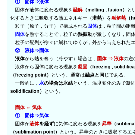
① 固体⇒液体
固体が液体に変わる現象を
融解
（melting , fusion）
と
化するときに吸収する熱エネルギー（
潜熱
）を
融解熱
（he
粒子（原子，分子）で構成される
固体
は，粒子間の距
固体
を熱することで，粒子の
熱振動
が激しくなり，固
粒子の配列が徐々に崩れてゆくが，外から与えられたエ
② 液体⇒固体
液体
から熱を奪う（冷やす）場合は，
固体 ⇒ 液体
の逆
液体から固体に変わる現象を
凝固
（freezing , solidific
（freezing point）
という。通常は
融点と同じ
である。
一般的に，
水
の場合は氷結
という。温度変化のみで凝
solidification）
という。
固体 ⇔ 気体
① 固体⇒気体
固体が
液体
を経ず
に気体に変わる現象を
昇華
（sublima
（sublimation point）
という。昇華のときに吸収するエ