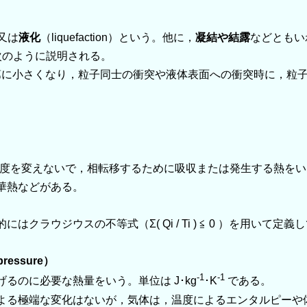
又は
液化
（liquefaction）という。他に，
凝結や結露
などともい
次のように説明される。
に小さくなり，粒子同士の衝突や液体表面への衝突時に，粒子
いい，物質が温度を変えないで，相転移するために吸収または発生す
華熱などがある。
ラウジウスの不等式（Σ( Qi / Ti ) ≦ 0 ）を用い
 pressure）
‐1
‐1
のに必要な熱量をいう。単位は J･kg
･K
である。
る極端な変化はないが，気体は，温度によるエンタルピーや