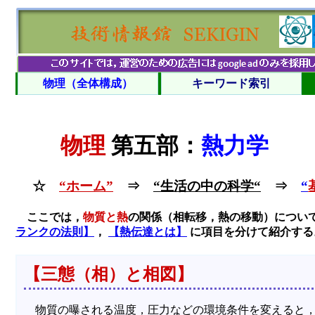
物理（全体構成）
キーワード索引
物理
第五部：
熱力学
☆
“ホーム”
⇒
“生活の中の科学“
⇒
“
ここでは，
物質と熱
の関係（相転移，熱の移動）につい
ランクの法則】
，
【熱伝達とは】
に項目を分けて紹介する
【三態（相）と相図】
物質の曝される温度，圧力などの環境条件を変えると