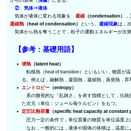
からの蒸発（
沸騰
）に至る。
② 気体⇒液体
気体が液体に変わる現象を
凝縮
（condensation）
，
凝縮熱
（heat of condensation）
という。
凝縮現象
は，
気体から熱を奪うことで，粒子の運動エネルギーが次第
【参考：基礎用語】
潜熱
（latent heat）
転移熱（heat of transition）といも
る。例えば，融解熱，凝固熱，凝縮熱，蒸発熱，昇
エントロピー
（entropy）
系の微視的な「乱雑さ」を表す指標として，伝統的にはク
た次元（単位：ジュール毎ケルビン）をもつ。
定圧比熱容量
（specific heat capacity at constant
圧力一定の条件で，単位質量の物質を単位温度上げる
なお，一般的には，液体や固体の体積は，温度によ