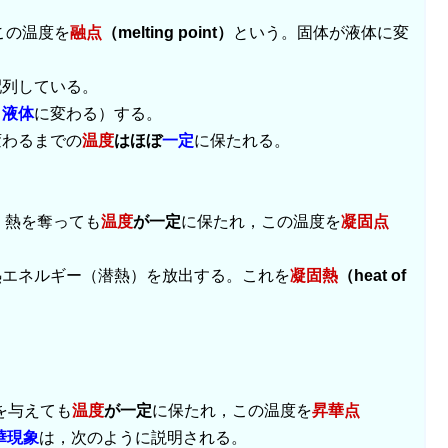
この温度を
融点
（melting point）
という。固体が液体に変
配列している。
（
液体
に変わる）する。
変わるまでの
温度
はほぼ
一定
に保たれる。
間は，熱を奪っても
温度
が一定
に保たれ，この温度を
凝固点
熱エネルギー（潜熱）を放出する。これを
凝固熱
（heat of
熱を与えても
温度
が一定
に保たれ，この温度を
昇華点
華現象
は，次のように説明される。