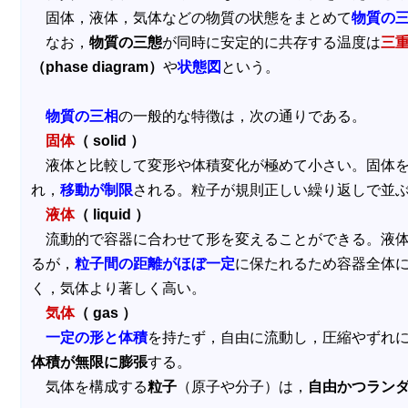
固体，液体，気体などの物質の状態をまとめて
物質の
なお，
物質の三態
が同時に安定的に共存する温度は
三
（phase diagram）
や
状態図
という。
物質の三相
の一般的な特徴は，次の通りである。
固体
（ solid ）
液体と比較して変形や体積変化が極めて小さい。固体を
れ，
移動が制限
される。粒子が規則正しい繰り返しで並
液体
（ liquid ）
流動的で容器に合わせて形を変えることができる。液体
るが，
粒子間の距離がほぼ一定
に保たれるため容器全体
く，気体より著しく高い。
気体
（ gas ）
一定の形と体積
を持たず，自由に流動し，圧縮やずれ
体積が無限に膨張
する。
気体を構成する
粒子
（原子や分子）は，
自由かつラン