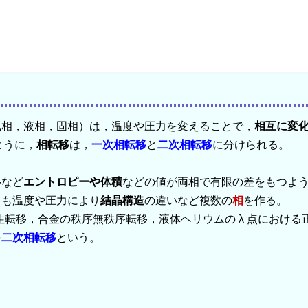
気相，液相，固相）は，温度や圧力を変えることで，
相互に変
ように，
相転移
は，
一次相転移
と
二次相転移
に分けられる。
移など
エントロピーや体積
などの値が両相で有限の差をもつよ
ても温度や圧力により
結晶構造
の違いなど複数の
相
を作る。
転移，合金の秩序無秩序転移，液体ヘリウムの λ 点における
を
二次相転移
という。