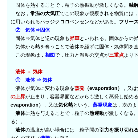
固体を熱することで，粒子の熱振動が激しくなる。
融
なお，
常温の大気圧
でこの現象が観察される物質には
に用いられるパラジクロロベンゼンなどがある。
フリー
② 気体⇒固体
固体⇒気体と逆の現象も
昇華
といわれる。固体からの
気体から熱を奪うことで液体を経ずに固体・気体間を直
この現象は，
相図
で，圧力と温度の交点が
三重点
より
液体 ⇔ 気体
① 液体 ⇒ 気体
液体が気体に変わる現象を
蒸発
（evaporation）
，又は
の上昇
が止まり，容器界面などからも激しく蒸発し始め
evaporation）
，又は
気化熱
という。
蒸発現象
は，次のよ
液体
に熱を与えることで，粒子の
熱運動
が激しくなる
る）。
液体
の温度が高い場合には，粒子間の
引力を振り切れ