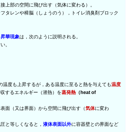
直接上部の空間に飛び出す（気体に変わる）。
ナフタレンや樟脳（しょうのう），トイレ消臭剤ブロック
。
昇華現象
は，次のように説明される。
すい。
液体の温度も上昇するが，ある温度に至ると熱を与えても
温度
吸収するエネルギー（潜熱）を
蒸発熱
（heat of
体表面（又は界面）から空間に飛び出す（
気体
に変わ
気圧と等しくなると，
液体表面以外
に容器壁との界面など