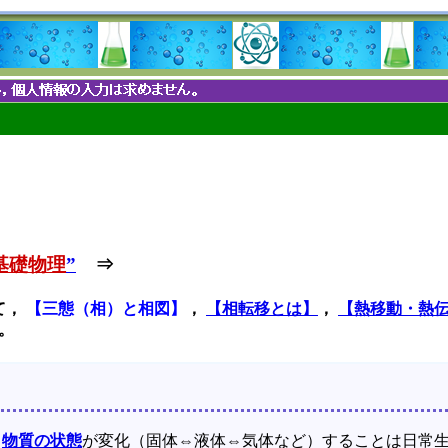
基礎物理
”
⇒
て，
【三態（相）と相図】
，
【相転移とは】
，
【熱移動・熱
。
，
物質の状態
が変化（固体⇔液体⇔気体など）することは日常