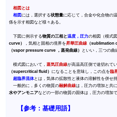
相図とは
相図
には，選択する
状態量
に応じて，合金や化合物の
係を示す相図など様々ある。
下図に例示する
物質の三相と
温度，圧力
の相図（模式
curve）
，気相と固相の境界を
昇華圧曲線
（sublimatio
（vapor pressure curve ，蒸発曲線）
といい，三つの曲
模式図において，
蒸気圧曲線
が高温高圧側で途切れて
（supercritical fluid）
になることを意味し，この点を
臨
超臨界流体
とは，気体の拡散性と液体の溶解性を併せ
一般的に，多くの物質の
融解曲線
は，圧力の増加と共
水やアンモニア
などの一部の物質の固体は，圧力の増加
【参考：基礎用語】