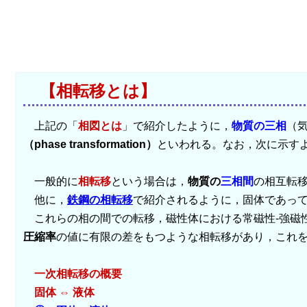
【相転移とは】
上記の「
相図とは
」で紹介したように，
物質の三相
（
（phase transformation）
といわれる。なお，次に示す
一般的に
相転移
という場合は，
物質の
三相間
の相互転
他に，
鉄鋼の相転移
で紹介されるように，固体であっ
これらの相の間での転移，磁性体における常磁性-強磁性
圧縮率
の値に有限の差をもつような相転移があり，これ
一次相転移の概要
固体 ⇔ 液体