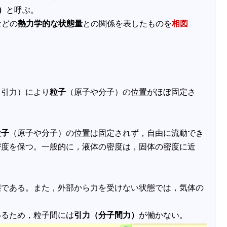
r）
と呼ぶ。
などの
熱力学的な状態量
との関係を表したものを
相図
（引力）により
粒子
（原子や分子）の位置がほぼ固定さ
粒子
（原子や分子）の位置は固定されず，自由に流動でき
密度を保つ。一般的に，液体の密度は，固体の密度に近
態である。また，外部から力を受けない状態では，気体の
いるため，粒子間には
引力（分子間力）
が働かない。