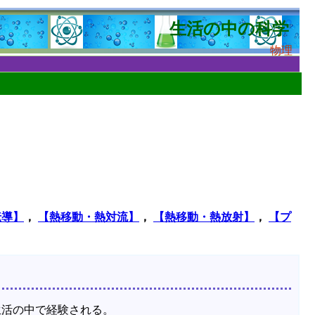
生活の中の科学
物理
伝導】
，
【熱移動・熱対流】
，
【熱移動・熱放射】
，
【プ
生活の中で経験される。