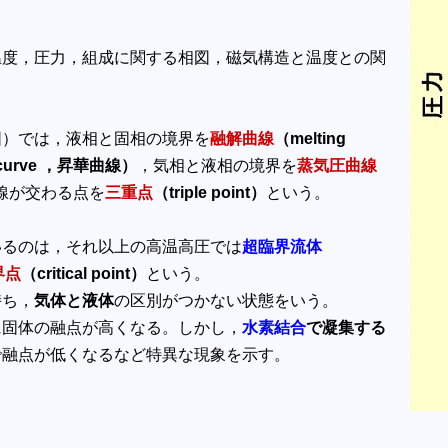
温度，圧力，組成に関する相図，磁気構造と温度との関
図）では，液相と固相の境界を
融解曲線
（melting
n curve ，昇華曲線）
，気相と液相の境界を
蒸気圧曲線
線が交わる点を
三重点
（triple point）
という。
いるのは，それ以上の高温高圧では
超臨界流体
界点
（critical point）
という。
持ち，
気体と液体
の区別がつかない状態をいう。
に固体の融点が高くなる。しかし，
水素結合
で凝集する
で融点が低くなるなど特異な現象を示す。