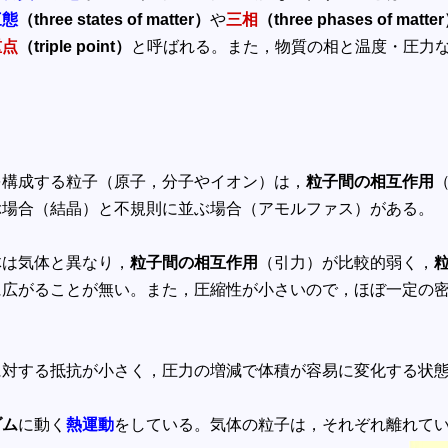
三態
（three states of matter）
や
三相
（three phases of matte
重点
（triple point）
と呼ばれる。また，物質の相と温度・圧力
構成する粒子（原子，分子やイオン）は，
粒子間の相互作用
ぶ場合（結晶）と不規則に並ぶ場合（アモルファス）がある。
は気体と異なり，
粒子間の相互作用
（引力）が比較的弱く，
に広がることが無い。また，圧縮性が小さいので，ほぼ一定の
に対する抵抗が小さく，圧力の増減で体積が容易に変化する状
ダム
に動く
熱運動
をしている。気体の粒子は，それぞれ離れて