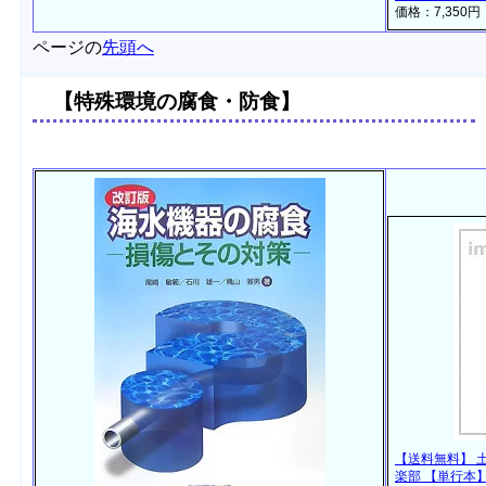
価格：7,350
ページの
先頭へ
【特殊環境の腐食・防食】
【送料無料】 土中
楽部 【単行本