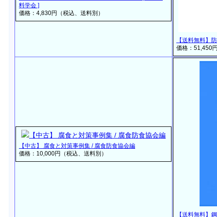
料学会 ]
価格：4,830円（税込、送料別）
【送料無料】防
価格：51,45
【中古】 腐食と対策事例集 / 腐食防食協会編
価格：10,000円（税込、送料別）
【送料無料】鋼道