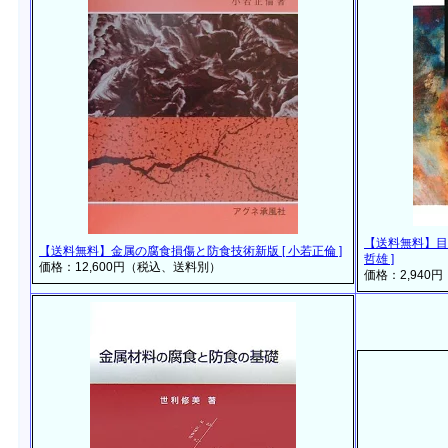
【送料無料】目
【送料無料】金属の腐食損傷と防食技術新版 [ 小若正倫 ]
哲雄 ]
価格：12,600円（税込、送料別）
価格：2,940