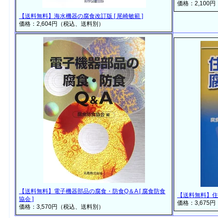
価格：2,100
【送料無料】海水機器の腐食改訂版 [ 尾崎敏範 ]
価格：2,604円（税込、送料別）
【送料無料】電子機器部品の腐食・防食Q＆A [ 腐食防食
【送料無料】住宅
協会 ]
価格：3,675
価格：3,570円（税込、送料別）