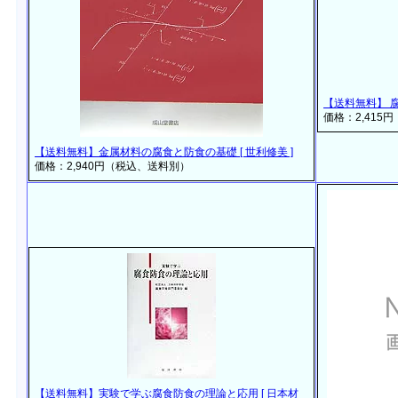
【送料無料】 腐
価格：2,415
【送料無料】金属材料の腐食と防食の基礎 [ 世利修美 ]
価格：2,940円（税込、送料別）
【送料無料】実験で学ぶ腐食防食の理論と応用 [ 日本材